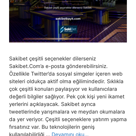
Sakibet çeşitli seçenekler dilerseniz
Sakibet.Com’a e-posta gönderebilirsiniz.
Özellikle Twitter’da sosyal simgeler içeren web
siteleri oldukça aktif olma eğilimindedir. Sıklıkla
çok çeşitli konuları paylaşıyor ve kullanıcılara
değerli bilgiler sağlıyor. Pek çok kişi yeni ikamet
yerlerini açıklayacak. Sakibet ayrıca
tweetlerinde yarışmalara ve meydan okumalara
da yer veriyor. Çeşitli seçeneklere yatırım yapma
fırsatınız var. Bu teknolojilerin geniş
kullanılabilirliği …
Devamını oku…