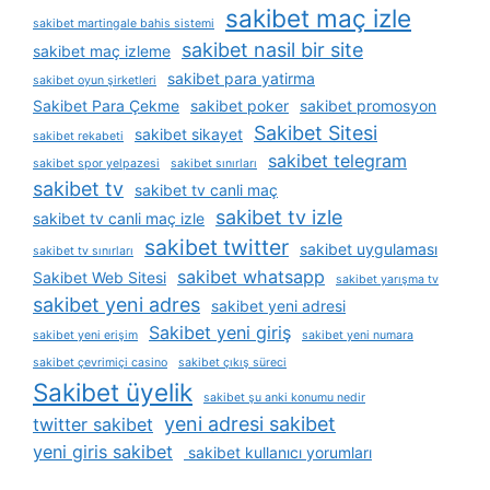
sakibet maç izle
sakibet martingale bahis sistemi
sakibet nasil bir site
sakibet maç izleme
sakibet para yatirma
sakibet oyun şirketleri
Sakibet Para Çekme
sakibet poker
sakibet promosyon
Sakibet Sitesi
sakibet sikayet
sakibet rekabeti
sakibet telegram
sakibet spor yelpazesi
sakibet sınırları
sakibet tv
sakibet tv canli maç
sakibet tv izle
sakibet tv canli maç izle
sakibet twitter
sakibet uygulaması
sakibet tv sınırları
sakibet whatsapp
Sakibet Web Sitesi
sakibet yarışma tv
sakibet yeni adres
sakibet yeni adresi
Sakibet yeni giriş
sakibet yeni erişim
sakibet yeni numara
sakibet çevrimiçi casino
sakibet çıkış süreci
Sakibet üyelik
sakibet şu anki konumu nedir
yeni adresi sakibet
twitter sakibet
yeni giris sakibet
sakibet kullanıcı yorumları