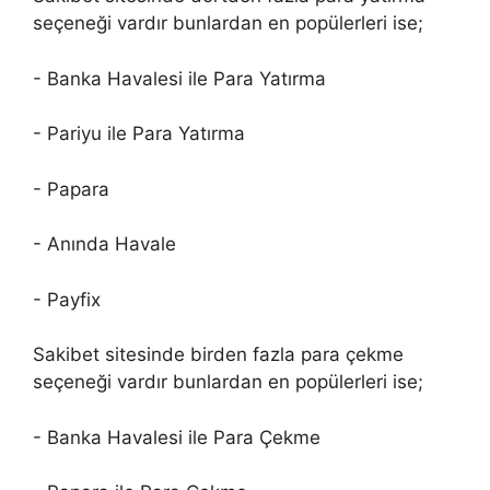
seçeneği vardır bunlardan en popülerleri ise;
- Banka Havalesi ile Para Yatırma
- Pariyu ile Para Yatırma
- Papara
- Anında Havale
- Payfix
Sakibet sitesinde birden fazla para çekme
seçeneği vardır bunlardan en popülerleri ise;
- Banka Havalesi ile Para Çekme