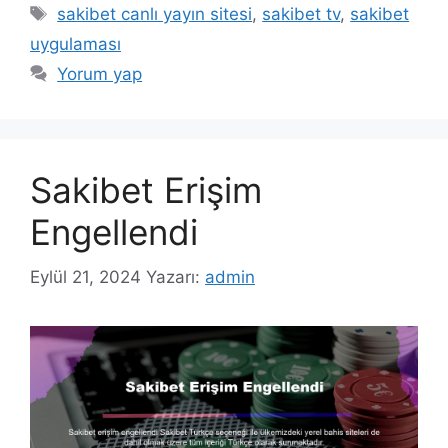
Etiketler
sakibet canlı yayın sitesi
,
sakibet tv
,
sakibet
uygulaması
Yorum yap
Sakibet Erişim
Engellendi
Eylül 21, 2024
Yazarı:
admin