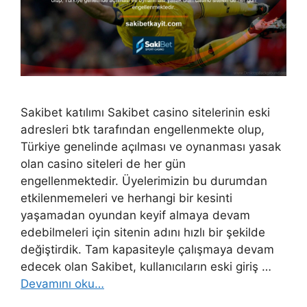
Sakibet katılımı Sakibet casino sitelerinin eski
adresleri btk tarafından engellenmekte olup,
Türkiye genelinde açılması ve oynanması yasak
olan casino siteleri de her gün
engellenmektedir. Üyelerimizin bu durumdan
etkilenmemeleri ve herhangi bir kesinti
yaşamadan oyundan keyif almaya devam
edebilmeleri için sitenin adını hızlı bir şekilde
değiştirdik. Tam kapasiteyle çalışmaya devam
edecek olan Sakibet, kullanıcıların eski giriş …
Devamını oku…