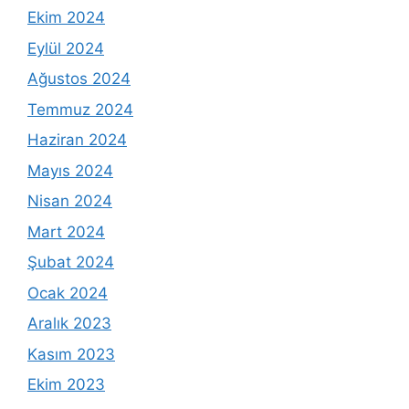
Ekim 2024
Eylül 2024
Ağustos 2024
Temmuz 2024
Haziran 2024
Mayıs 2024
Nisan 2024
Mart 2024
Şubat 2024
Ocak 2024
Aralık 2023
Kasım 2023
Ekim 2023