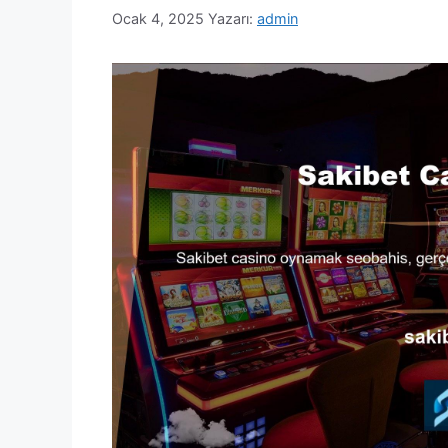
Ocak 4, 2025
Yazarı:
admin