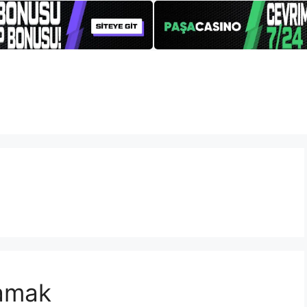
namak