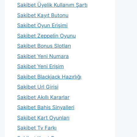
Sakibet Üyelik Kullanım Şartı
Sakibet Kayıt Butonu
Sakibet Oyun Erişimi
Sakibet Zeppelin Oyunu
Sakibet Bonus Slotları
Sakibet Yeni Numara
Sakibet Yeni Erişim
Sakibet Blackjack Hazırlığı
Sakibet Url Girişi
Sakibet Akıllı Kararlar
Sakibet Bahis Sinyalleri
Sakibet Kart Oyunları
Sakibet Tv Farkı