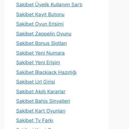
Sakibet Üyelik Kullanım Şartı
Sakibet Kayıt Butonu
Sakibet Oyun Erişimi
Sakibet Zeppelin Oyunu
Sakibet Bonus Slotları
Sakibet Yeni Numara
Sakibet Yeni Erişim
Sakibet Blackjack Hazırlığı
Sakibet Url Girişi
Sakibet Akıllı Kararlar
Sakibet Bahis Sinyalleri
Sakibet Kart Oyunları
Sakibet Tv Farkı