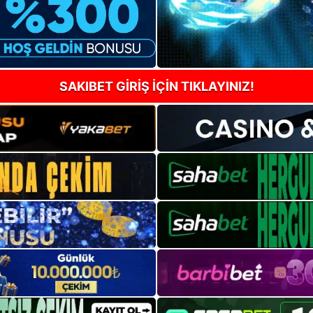
SAKIBET GİRİŞ İÇİN TIKLAYINIZ!