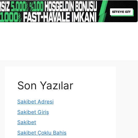
Son Yazılar
Sakibet Adresi
Sakibet Giriş
Sakibet
Sakibet Çoklu Bahis