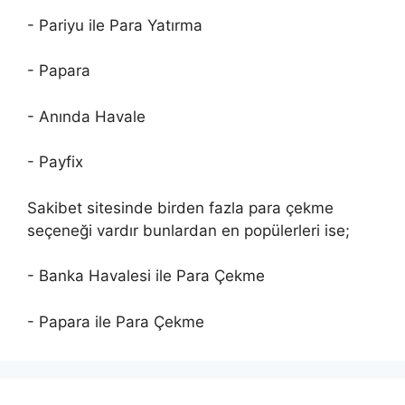
- Pariyu ile Para Yatırma
- Papara
- Anında Havale
- Payfix
Sakibet sitesinde birden fazla para çekme
seçeneği vardır bunlardan en popülerleri ise;
- Banka Havalesi ile Para Çekme
- Papara ile Para Çekme