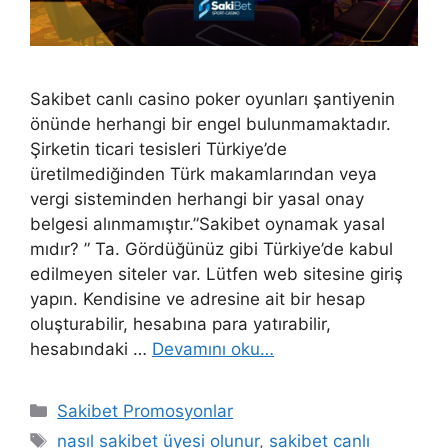
Sakibet canlı casino poker oyunları şantiyenin
önünde herhangi bir engel bulunmamaktadır.
Şirketin ticari tesisleri Türkiye’de
üretilmediğinden Türk makamlarından veya
vergi sisteminden herhangi bir yasal onay
belgesi alınmamıştır.”Sakibet oynamak yasal
mıdır? ” Ta. Gördüğünüz gibi Türkiye’de kabul
edilmeyen siteler var. Lütfen web sitesine giriş
yapın. Kendisine ve adresine ait bir hesap
oluşturabilir, hesabına para yatırabilir,
hesabındaki …
Devamını oku…
Kategoriler
Sakibet Promosyonlar
Etiketler
nasıl sakibet üyesi olunur
,
sakibet canlı