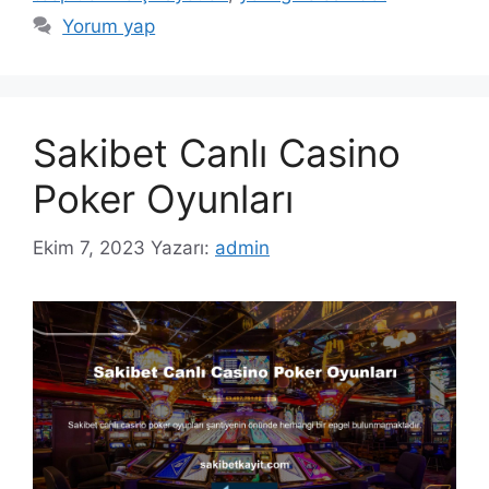
Yorum yap
Sakibet Canlı Casino
Poker Oyunları
Ekim 7, 2023
Yazarı:
admin