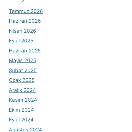
Temmuz 2026
Haziran 2026
Nisan 2026
Eylül 2025
Haziran 2025
Mayıs 2025
Şubat 2025
Ocak 2025
Aralık 2024
Kasım 2024
Ekim 2024
Eylül 2024
Ağustos 2024