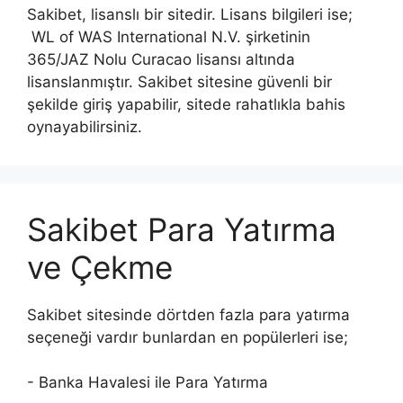
Sakibet, lisanslı bir sitedir. Lisans bilgileri ise;
WL of WAS International N.V. şirketinin
365/JAZ Nolu Curacao lisansı altında
lisanslanmıştır. Sakibet sitesine güvenli bir
şekilde giriş yapabilir, sitede rahatlıkla bahis
oynayabilirsiniz.
Sakibet Para Yatırma
ve Çekme
Sakibet sitesinde dörtden fazla para yatırma
seçeneği vardır bunlardan en popülerleri ise;
- Banka Havalesi ile Para Yatırma