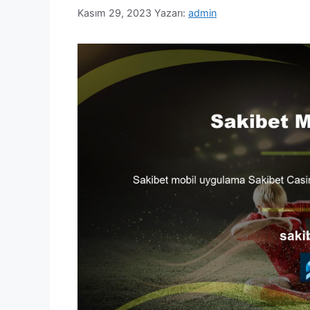
Kasım 29, 2023
Yazarı:
admin