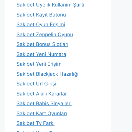
Sakibet Üyelik Kullanım Şartı
Sakibet Kayıt Butonu
Sakibet Oyun Erişimi
Sakibet Zeppelin Oyunu
Sakibet Bonus Slotları
Sakibet Yeni Numara
Sakibet Yeni Erişim
Sakibet Blackjack Hazırlığı
Sakibet Url Girişi
Sakibet Akıllı Kararlar
Sakibet Bahis Sinyalleri
Sakibet Kart Oyunları
Sakibet Tv Farkı