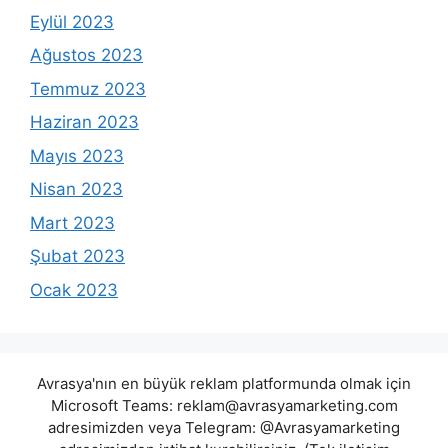
Eylül 2023
Ağustos 2023
Temmuz 2023
Haziran 2023
Mayıs 2023
Nisan 2023
Mart 2023
Şubat 2023
Ocak 2023
Avrasya'nın en büyük reklam platformunda olmak için
Microsoft Teams:
reklam@avrasyamarketing.com
adresimizden veya Telegram: @Avrasyamarketing