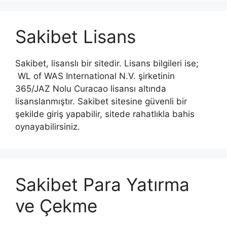
Sakibet Lisans
Sakibet, lisanslı bir sitedir. Lisans bilgileri ise;
WL of WAS International N.V. şirketinin
365/JAZ Nolu Curacao lisansı altında
lisanslanmıştır. Sakibet sitesine güvenli bir
şekilde giriş yapabilir, sitede rahatlıkla bahis
oynayabilirsiniz.
Sakibet Para Yatırma
ve Çekme