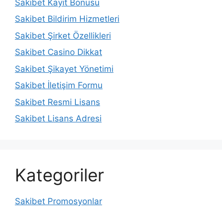
Sakibet Kayıt Bonusu
Sakibet Bildirim Hizmetleri
Sakibet Şirket Özellikleri
Sakibet Casino Dikkat
Sakibet Şikayet Yönetimi
Sakibet İletişim Formu
Sakibet Resmi Lisans
Sakibet Lisans Adresi
Kategoriler
Sakibet Promosyonlar