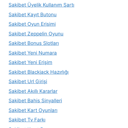
Sakibet Üyelik Kullanım Şartı
Sakibet Kayıt Butonu
Sakibet Oyun Erişimi
Sakibet Zeppelin Oyunu
Sakibet Bonus Slotları
Sakibet Yeni Numara
Sakibet Yeni Erişim
Sakibet Blackjack Hazırlığı
Sakibet Url Girişi
Sakibet Akıllı Kararlar
Sakibet Bahis Sinyalleri
Sakibet Kart Oyunları
Sakibet Tv Farkı