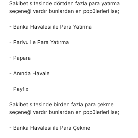
Sakibet sitesinde dörtden fazla para yatırma
seçeneği vardır bunlardan en popülerleri ise;
- Banka Havalesi ile Para Yatırma
- Pariyu ile Para Yatırma
- Papara
- Anında Havale
- Payfix
Sakibet sitesinde birden fazla para çekme
seçeneği vardır bunlardan en popülerleri ise;
- Banka Havalesi ile Para Çekme