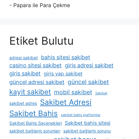
- Papara ile Para Çekme
Etiket Bulutu
bahis sitesi sakibet
adresi sakibet
casino sitesi sakibet
giris adresi sakibet
giris sakibet
giris yap sakibet
güncel sakibet
güncel adresi sakibet
kayit sakibet
mobil sakibet
Sakibet
Sakibet Adresi
sakibet adres
Sakibet Bahis
sakibet bahis platformlar
Sakibet bahis sitesi
Sakibet Bahis Seçenekleri
sakibet bağlantı sorunları
sakibet bağlantı sorunu