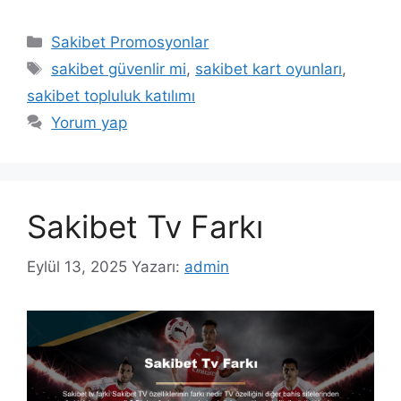
Kategoriler
Sakibet Promosyonlar
Etiketler
sakibet güvenlir mi
,
sakibet kart oyunları
,
sakibet topluluk katılımı
Yorum yap
Sakibet Tv Farkı
Eylül 13, 2025
Yazarı:
admin