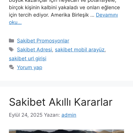
birçok kişinin kalbini yakaladı ve onları eğlence
için tercih ediyor. Amerika Birleşik …
Devamını
oku…
Kategoriler
Sakibet Promosyonlar
Etiketler
Sakibet Adresi
,
sakibet mobil arayüz
,
sakibet url girişi
Yorum yap
Sakibet Akıllı Kararlar
Eylül 24, 2025
Yazarı:
admin