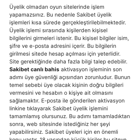
Üyelik olmadan oyun sitelerinde işlem
yapamazsınız. Bu nedenle Sakibet üyelik
işlemleri kısa sürede gerçekleştirilebilmektedir.
Üyelik işlemi sırasında kişilerden kişisel
bilgilerini girmeleri istenir. Bu kişisel bilgiler isim,
şifre ve e-posta adresini içerir. Bu bilgilerin
girilmesi sitede hesap açılması için yeterlidir.
Site gerektiğinde daha fazla bilgi talep edebilir.
Sakibet canlı bahis
aktivasyon işleminin son
adımı üye güvenliği açısından zorunludur. Bunun
temel sebebi üye olacak kişinin doğru bilgileri
vermesini ve hesabın o kişiye ait olmasını
sağlamaktır. E-posta ile gönderilen aktivasyon
linkine tıklayarak Sakibet üyelik işlemini
tamamlamış olursunuz. Bu adımı tamamladıktan
sonra, web sitesinde istediğiniz her şeyi
yapabilirsiniz. Sakibet üyeleri için en önemli
konu yaştır. 18 yaşından küçük kişiler bu siteye