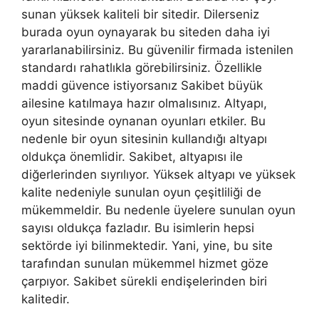
sunan yüksek kaliteli bir sitedir. Dilerseniz
burada oyun oynayarak bu siteden daha iyi
yararlanabilirsiniz. Bu güvenilir firmada istenilen
standardı rahatlıkla görebilirsiniz. Özellikle
maddi güvence istiyorsanız Sakibet büyük
ailesine katılmaya hazır olmalısınız. Altyapı,
oyun sitesinde oynanan oyunları etkiler. Bu
nedenle bir oyun sitesinin kullandığı altyapı
oldukça önemlidir. Sakibet, altyapısı ile
diğerlerinden sıyrılıyor. Yüksek altyapı ve yüksek
kalite nedeniyle sunulan oyun çeşitliliği de
mükemmeldir. Bu nedenle üyelere sunulan oyun
sayısı oldukça fazladır. Bu isimlerin hepsi
sektörde iyi bilinmektedir. Yani, yine, bu site
tarafından sunulan mükemmel hizmet göze
çarpıyor. Sakibet sürekli endişelerinden biri
kalitedir.