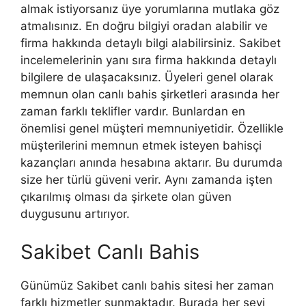
almak istiyorsanız üye yorumlarına mutlaka göz
atmalısınız. En doğru bilgiyi oradan alabilir ve
firma hakkında detaylı bilgi alabilirsiniz. Sakibet
incelemelerinin yanı sıra firma hakkında detaylı
bilgilere de ulaşacaksınız. Üyeleri genel olarak
memnun olan canlı bahis şirketleri arasında her
zaman farklı teklifler vardır. Bunlardan en
önemlisi genel müşteri memnuniyetidir. Özellikle
müşterilerini memnun etmek isteyen bahisçi
kazançları anında hesabına aktarır. Bu durumda
size her türlü güveni verir. Aynı zamanda işten
çıkarılmış olması da şirkete olan güven
duygusunu artırıyor.
Sakibet Canlı Bahis
Günümüz Sakibet canlı bahis sitesi her zaman
farklı hizmetler sunmaktadır. Burada her şeyi