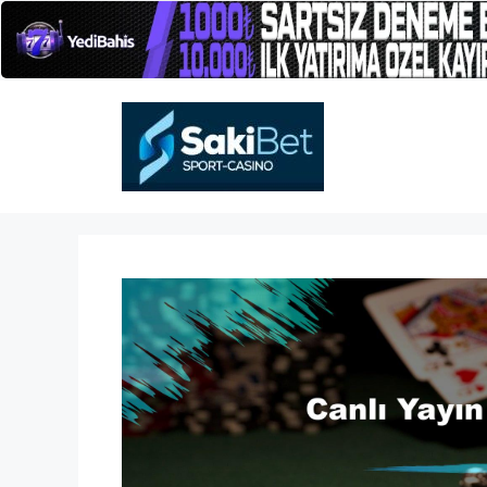
İçeriğe
atla