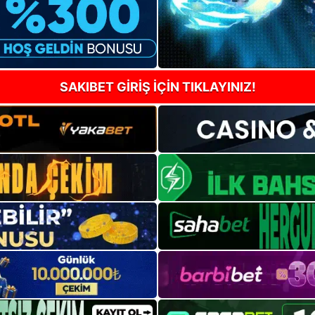
SAKIBET GİRİŞ İÇİN TIKLAYINIZ!