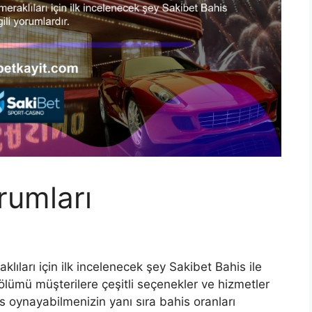
rumları
lıları için ilk incelenecek şey Sakibet Bahis ile
bölümü müşterilere çeşitli seçenekler ve hizmetler
s oynayabilmenizin yanı sıra bahis oranları