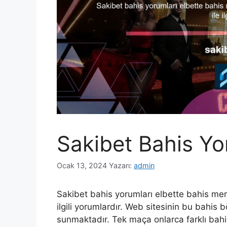
Sakibet Bahis Yo
Ocak 13, 2024
Yazarı:
admin
Sakibet bahis yorumları elbette bahis merak
ilgili yorumlardır. Web sitesinin bu bahis 
sunmaktadır. Tek maça onlarca farklı bahi