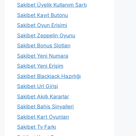
Sakibet Üyelik Kullanım Şartı
Sakibet Kayıt Butonu
Sakibet Oyun Erişimi
Sakibet Zeppelin Oyunu
Sakibet Bonus Slotları
Sakibet Yeni Numara
Sakibet Yeni Erişim
Sakibet Blackjack Hazırlığı
Sakibet Url Girişi
Sakibet Akıllı Kararlar
Sakibet Bahis Sinyalleri
Sakibet Kart Oyunları
Sakibet Tv Farkı