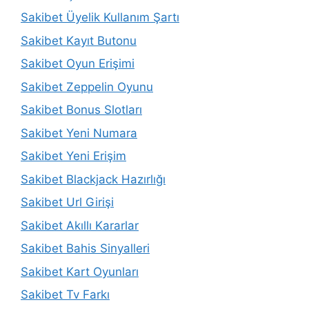
Sakibet Üyelik Kullanım Şartı
Sakibet Kayıt Butonu
Sakibet Oyun Erişimi
Sakibet Zeppelin Oyunu
Sakibet Bonus Slotları
Sakibet Yeni Numara
Sakibet Yeni Erişim
Sakibet Blackjack Hazırlığı
Sakibet Url Girişi
Sakibet Akıllı Kararlar
Sakibet Bahis Sinyalleri
Sakibet Kart Oyunları
Sakibet Tv Farkı