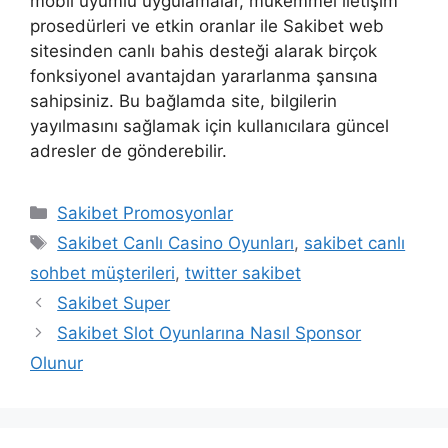
mobil uyumlu uygulamalar, mükemmel iletişim
prosedürleri ve etkin oranlar ile Sakibet web
sitesinden canlı bahis desteği alarak birçok
fonksiyonel avantajdan yararlanma şansına
sahipsiniz. Bu bağlamda site, bilgilerin
yayılmasını sağlamak için kullanıcılara güncel
adresler de gönderebilir.
Kategoriler
Sakibet Promosyonlar
Etiketler
Sakibet Canlı Casino Oyunları
,
sakibet canlı
sohbet müşterileri
,
twitter sakibet
Sakibet Super
Sakibet Slot Oyunlarına Nasıl Sponsor
Olunur