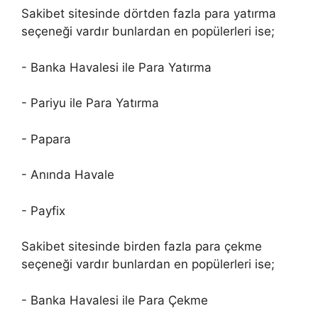
Sakibet sitesinde dörtden fazla para yatırma
seçeneği vardır bunlardan en popülerleri ise;
- Banka Havalesi ile Para Yatırma
- Pariyu ile Para Yatırma
- Papara
- Anında Havale
- Payfix
Sakibet sitesinde birden fazla para çekme
seçeneği vardır bunlardan en popülerleri ise;
- Banka Havalesi ile Para Çekme