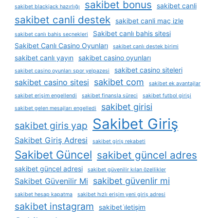
sakibet bonus
sakibet canli
sakibet blackjack hazırlığı
sakibet canli destek
sakibet canli maç izle
Sakibet canlı bahis sitesi
sakibet canlı bahis seçnekleri
Sakibet Canlı Casino Oyunları
sakibet canlı destek birimi
sakibet canlı yayın
sakibet casino oyunları
sakibet casino siteleri
sakibet casino oyunları spor yelpazesi
sakibet com
sakibet casino sitesi
sakibet ek avantajlar
sakibet erişim engellendi
sakibet finansla süreci
sakibet futbol girişi
sakibet girisi
sakibet gelen mesajları engelledi
Sakibet Giriş
sakibet giris yap
Sakibet Giriş Adresi
sakibet giriş rekabeti
Sakibet Güncel
sakibet güncel adres
sakibet güncel adresi
sakibet güvenilir kılan özellikler
sakibet güvenlir mi
Sakibet Güvenilir Mi
sakibet hesap kapatma
sakibet hızlı erişim yeni giriş adresi
sakibet instagram
sakibet i̇letişim