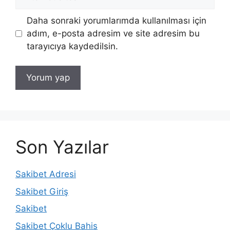
sitesi
Daha sonraki yorumlarımda kullanılması için
adım, e-posta adresim ve site adresim bu
tarayıcıya kaydedilsin.
Son Yazılar
Sakibet Adresi
Sakibet Giriş
Sakibet
Sakibet Çoklu Bahis