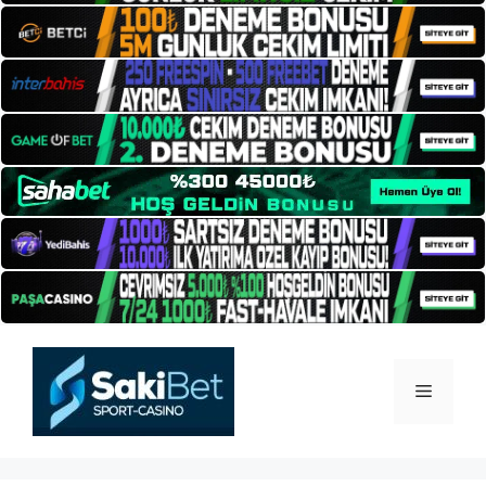
İçeriğe
atla
Menü