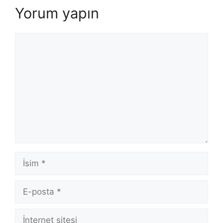
Yorum yapın
Yorum
İsim
E-
posta
İnternet