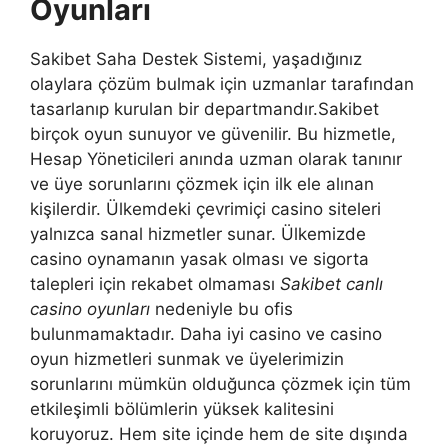
Oyunları
Sakibet Saha Destek Sistemi, yaşadığınız
olaylara çözüm bulmak için uzmanlar tarafından
tasarlanıp kurulan bir departmandır.Sakibet
birçok oyun sunuyor ve güvenilir. Bu hizmetle,
Hesap Yöneticileri anında uzman olarak tanınır
ve üye sorunlarını çözmek için ilk ele alınan
kişilerdir. Ülkemdeki çevrimiçi casino siteleri
yalnızca sanal hizmetler sunar. Ülkemizde
casino oynamanın yasak olması ve sigorta
talepleri için rekabet olmaması
Sakibet canlı
casino oyunları
nedeniyle bu ofis
bulunmamaktadır. Daha iyi casino ve casino
oyun hizmetleri sunmak ve üyelerimizin
sorunlarını mümkün olduğunca çözmek için tüm
etkileşimli bölümlerin yüksek kalitesini
koruyoruz. Hem site içinde hem de site dışında