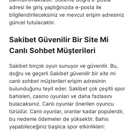
adresi ile giriş yaptığınızda e-posta ile
bilgilendirileceksiniz ve mevcut erişim adresiniz
güncel tutulacaktır.
Sakibet Güvenilir Bir Site Mi
Canlı Sohbet Müşterileri
Sakibet birçok oyun sunuyor ve güvenilir. Bu,
doğru ve geçerli
Sakibet güvenilir bir site mi
canlı sohbet müşterileri
erişim adresinin
bulunduğunu teyit eder. Sakibet çok çeşitli spor
bahisleri, casino oyunları ve daha fazlasını
bulacaksınız. Canlı oyunlar önerilen oyuncu
türüdür. Canlı oyunlar, oranlar kadar popülerdir,
bu nedenle ödemeler de yüksektir. Bahis
yapabileceğiniz başlıca spor etkinlikleri: