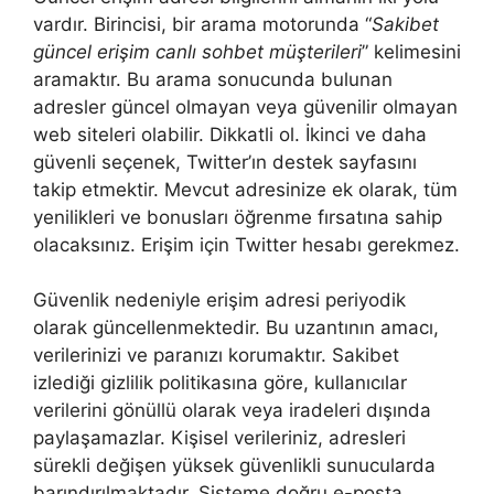
vardır. Birincisi, bir arama motorunda “
Sakibet
güncel erişim canlı sohbet müşterileri
” kelimesini
aramaktır. Bu arama sonucunda bulunan
adresler güncel olmayan veya güvenilir olmayan
web siteleri olabilir. Dikkatli ol. İkinci ve daha
güvenli seçenek, Twitter’ın destek sayfasını
takip etmektir. Mevcut adresinize ek olarak, tüm
yenilikleri ve bonusları öğrenme fırsatına sahip
olacaksınız. Erişim için Twitter hesabı gerekmez.
Güvenlik nedeniyle erişim adresi periyodik
olarak güncellenmektedir. Bu uzantının amacı,
verilerinizi ve paranızı korumaktır. Sakibet
izlediği gizlilik politikasına göre, kullanıcılar
verilerini gönüllü olarak veya iradeleri dışında
paylaşamazlar. Kişisel verileriniz, adresleri
sürekli değişen yüksek güvenlikli sunucularda
barındırılmaktadır. Sisteme doğru e-posta