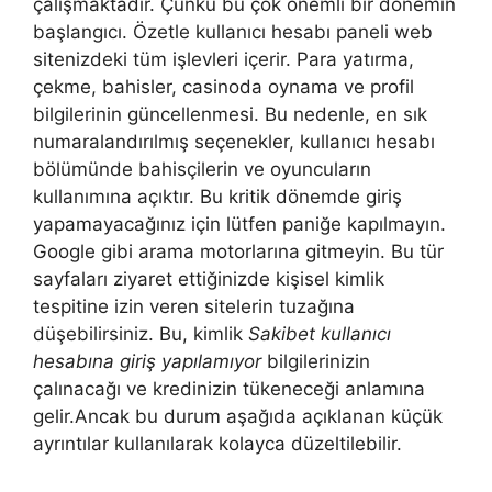
çalışmaktadır. Çünkü bu çok önemli bir dönemin
başlangıcı. Özetle kullanıcı hesabı paneli web
sitenizdeki tüm işlevleri içerir. Para yatırma,
çekme, bahisler, casinoda oynama ve profil
bilgilerinin güncellenmesi. Bu nedenle, en sık
numaralandırılmış seçenekler, kullanıcı hesabı
bölümünde bahisçilerin ve oyuncuların
kullanımına açıktır. Bu kritik dönemde giriş
yapamayacağınız için lütfen paniğe kapılmayın.
Google gibi arama motorlarına gitmeyin. Bu tür
sayfaları ziyaret ettiğinizde kişisel kimlik
tespitine izin veren sitelerin tuzağına
düşebilirsiniz. Bu, kimlik
Sakibet kullanıcı
hesabına giriş yapılamıyor
bilgilerinizin
çalınacağı ve kredinizin tükeneceği anlamına
gelir.Ancak bu durum aşağıda açıklanan küçük
ayrıntılar kullanılarak kolayca düzeltilebilir.