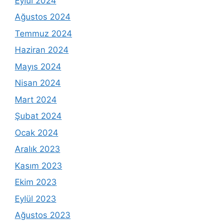
Eylül 2024
Ağustos 2024
Temmuz 2024
Haziran 2024
Mayıs 2024
Nisan 2024
Mart 2024
Şubat 2024
Ocak 2024
Aralık 2023
Kasım 2023
Ekim 2023
Eylül 2023
Ağustos 2023