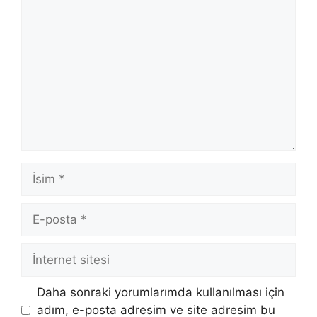
Yorum
İsim
E-
posta
İnternet
sitesi
Daha sonraki yorumlarımda kullanılması için
adım, e-posta adresim ve site adresim bu