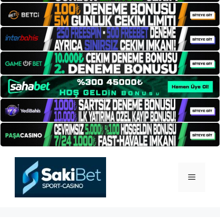
İçeriğe
atla
Menü