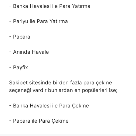
- Banka Havalesi ile Para Yatırma
- Pariyu ile Para Yatırma
- Papara
- Anında Havale
- Payfix
Sakibet sitesinde birden fazla para çekme
seçeneği vardır bunlardan en popülerleri ise;
- Banka Havalesi ile Para Çekme
- Papara ile Para Çekme