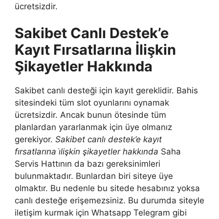
ücretsizdir.
Sakibet Canlı Destek’e
Kayıt Fırsatlarına İlişkin
Şikayetler Hakkında
Sakibet canlı desteği için kayıt gereklidir. Bahis
sitesindeki tüm slot oyunlarını oynamak
ücretsizdir. Ancak bunun ötesinde tüm
planlardan yararlanmak için üye olmanız
gerekiyor.
Sakibet canlı destek’e kayıt
fırsatlarına i̇lişkin şikayetler hakkında
Saha
Servis Hattının da bazı gereksinimleri
bulunmaktadır. Bunlardan biri siteye üye
olmaktır. Bu nedenle bu sitede hesabınız yoksa
canlı desteğe erişemezsiniz. Bu durumda siteyle
iletişim kurmak için Whatsapp Telegram gibi