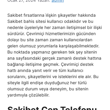
Ocak 27, 2024
Yazarı:
admin
Sakibet fırsatlarına i̇lişkin şikayetler hakkında
Sakibet bahis sitesi kullanıcı odaklıdır ve bu
nedenle üyeleriyle her zaman iletişimsel bir ilişki
sürdürür. Çevrimiçi hizmetlerimizin gücünden
dolayı bu site zaman zaman kullanıcılardan
gelen olumsuz yorumlarla karşılaşabilmektedir.
Bu noktada yapmanız gereken tek şey sitenin
ana sayfasındaki gerçek zamanlı destek hattına
bağlanıp iletişime geçmek. Çevrimiçi destek
hattı anında yanıt verir ve tüm kullanıcı
sorularını, şikayetlerini ve isteklerini ele alır. Bu
siteyle ilgili endişe duyduğunuz her türlü
olumsuz durum veya deneyim, bu sitenin
yardımıyla çözülebilir.
Sakibet Cep Telefonu