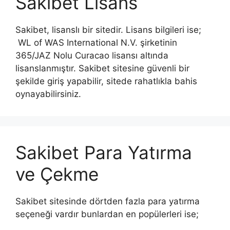
Sakibet Lisans
Sakibet, lisanslı bir sitedir. Lisans bilgileri ise;
WL of WAS International N.V. şirketinin
365/JAZ Nolu Curacao lisansı altında
lisanslanmıştır. Sakibet sitesine güvenli bir
şekilde giriş yapabilir, sitede rahatlıkla bahis
oynayabilirsiniz.
Sakibet Para Yatırma
ve Çekme
Sakibet sitesinde dörtden fazla para yatırma
seçeneği vardır bunlardan en popülerleri ise;