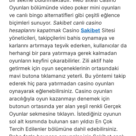
bir sekme bulunmaktadır. Web sitesi Casino
Oyunları bölümünde video poker mini oyunları
ve canlı bingo alternatifleri gibi çeşitli eğlence
biçimleri sunuyor.
Sakibet canlı casino
hesaplarını kapatmak
Casino
Sakibet
Sitesi
yöneticileri, takipçilerini bahis oynamaya ve
karlarını artırmaya teşvik ederken, kullanıcılar da
herhangi bir para yatırmaya gerek kalmadan
oyunların keyfini çıkarabilirler. Zili aktif hale
getirmek için oyun seçeneklerinin ortasındaki
mavi butona tıklamanız yeterli. Bu yöntemi takip
ederek hiç para yatırmadan casino oyunları
oynayarak eğlenebilirsiniz. Casino oyunları
aracılığıyla oyun kazanmayı denemek için
butonun ortasında yer alan yeşil renkli Gerçek
Oyunlar sekmesine tıklayın. İstediğiniz oyunun
sol alt kısmında bulunan sarı yıldızı En Çok
Tercih Edilenler bölümüne dahil edebilirsiniz.