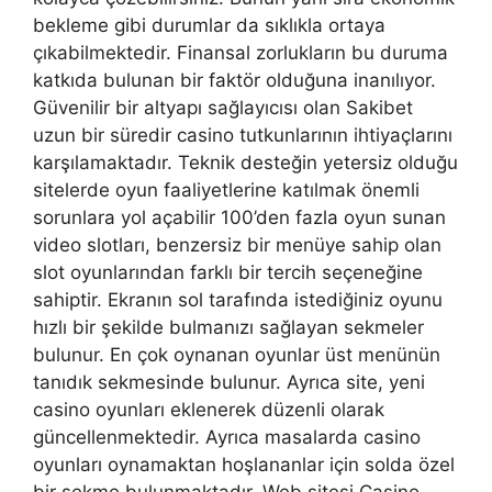
bekleme gibi durumlar da sıklıkla ortaya
çıkabilmektedir. Finansal zorlukların bu duruma
katkıda bulunan bir faktör olduğuna inanılıyor.
Güvenilir bir altyapı sağlayıcısı olan Sakibet
uzun bir süredir casino tutkunlarının ihtiyaçlarını
karşılamaktadır. Teknik desteğin yetersiz olduğu
sitelerde oyun faaliyetlerine katılmak önemli
sorunlara yol açabilir 100’den fazla oyun sunan
video slotları, benzersiz bir menüye sahip olan
slot oyunlarından farklı bir tercih seçeneğine
sahiptir. Ekranın sol tarafında istediğiniz oyunu
hızlı bir şekilde bulmanızı sağlayan sekmeler
bulunur. En çok oynanan oyunlar üst menünün
tanıdık sekmesinde bulunur. Ayrıca site, yeni
casino oyunları eklenerek düzenli olarak
güncellenmektedir. Ayrıca masalarda casino
oyunları oynamaktan hoşlananlar için solda özel