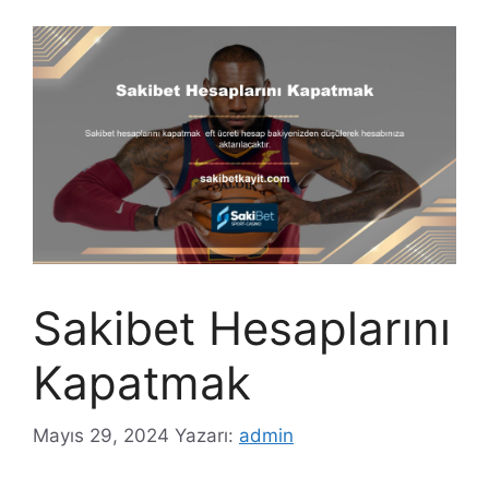
Sakibet Hesaplarını
Kapatmak
Mayıs 29, 2024
Yazarı:
admin