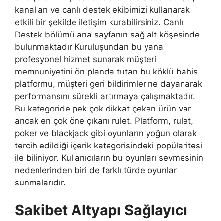
kanalları ve canlı destek ekibimizi kullanarak
etkili bir şekilde iletişim kurabilirsiniz. Canlı
Destek bölümü ana sayfanın sağ alt köşesinde
bulunmaktadır Kuruluşundan bu yana
profesyonel hizmet sunarak müşteri
memnuniyetini ön planda tutan bu köklü bahis
platformu, müşteri geri bildirimlerine dayanarak
performansını sürekli artırmaya çalışmaktadır.
Bu kategoride pek çok dikkat çeken ürün var
ancak en çok öne çıkanı rulet. Platform, rulet,
poker ve blackjack gibi oyunların yoğun olarak
tercih edildiği içerik kategorisindeki popülaritesi
ile biliniyor. Kullanıcıların bu oyunları sevmesinin
nedenlerinden biri de farklı türde oyunlar
sunmalarıdır.
Sakibet Altyapı Sağlayıcı