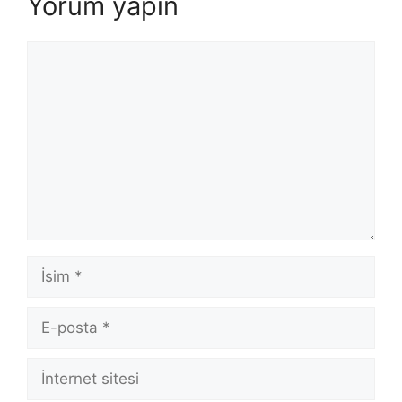
Yorum yapın
Yorum
İsim
E-
posta
İnternet
sitesi