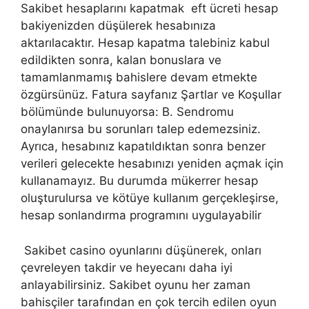
Sakibet hesaplarını kapatmak eft ücreti hesap
bakiyenizden düşülerek hesabınıza
aktarılacaktır. Hesap kapatma talebiniz kabul
edildikten sonra, kalan bonuslara ve
tamamlanmamış bahislere devam etmekte
özgürsünüz. Fatura sayfanız Şartlar ve Koşullar
bölümünde bulunuyorsa: B. Sendromu
onaylanırsa bu sorunları talep edemezsiniz.
Ayrıca, hesabınız kapatıldıktan sonra benzer
verileri gelecekte hesabınızı yeniden açmak için
kullanamayız. Bu durumda mükerrer hesap
oluşturulursa ve kötüye kullanım gerçekleşirse,
hesap sonlandırma programını uygulayabilir
Sakibet casino oyunlarını düşünerek, onları
çevreleyen takdir ve heyecanı daha iyi
anlayabilirsiniz. Sakibet oyunu her zaman
bahisçiler tarafından en çok tercih edilen oyun