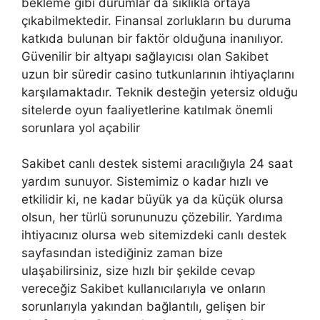
bekleme gibi durumlar da sıklıkla ortaya
çıkabilmektedir. Finansal zorlukların bu duruma
katkıda bulunan bir faktör olduğuna inanılıyor.
Güvenilir bir altyapı sağlayıcısı olan Sakibet
uzun bir süredir casino tutkunlarının ihtiyaçlarını
karşılamaktadır. Teknik desteğin yetersiz olduğu
sitelerde oyun faaliyetlerine katılmak önemli
sorunlara yol açabilir
Sakibet canlı destek sistemi aracılığıyla 24 saat
yardım sunuyor. Sistemimiz o kadar hızlı ve
etkilidir ki, ne kadar büyük ya da küçük olursa
olsun, her türlü sorununuzu çözebilir. Yardıma
ihtiyacınız olursa web sitemizdeki canlı destek
sayfasından istediğiniz zaman bize
ulaşabilirsiniz, size hızlı bir şekilde cevap
vereceğiz Sakibet kullanıcılarıyla ve onların
sorunlarıyla yakından bağlantılı, gelişen bir