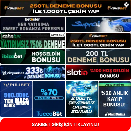
×
SAKIBET GİRİŞ İÇİN TIKLAYINIZ!