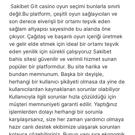
Sakibet Git casino oyun seçimi bunlarla sınırlı
değil.Bu platform, çeşitli oyun sağlayıcıları ve
son derece elverişli bir ortamı teşvik eden
sağlam altyapısı sayesinde bu alanda öne
çıkıyor. Çağdaş ve başarılı oyun içeriği üretmek
ve gelir elde etmek için ideal bir ortamı teşvik
eden yenilik için sürekli çalışıyoruz Sakibet
bahis sitesi güvenilir ve verimli hizmet sunan
popüler bir platformdur. Bu site harika ve
bundan memnunum. Başka bir deyişle,
herhangi bir kullanıcı şikâyeti olmasa da yine de
kullanıcılardan kaynaklanan sorunlar olabiliyor
Kullanıcıyla ilgili sorunlar hızla çözüldüğü için
müşteri memnuniyeti garanti edilir. Yaptığınız
işlemlerden dolayı herhangi bir sorunla
karşılaşırsanız, size her zaman yardımcı olmaya
hazır canlı destek ekibimize ulaşarak sorunları
kolayca çözebilirsiniz. Bunun yanı sıra ekonomik