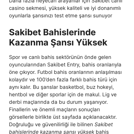
Daha fazla heyecan arayanlar için Sakibet canlı
casino sekmesi, yüksek kaliteli ve iyi donanımlı
oyunlarla şansınızı test etme şansı sunuyor
Sakibet Bahislerinde
Kazanma Şansı Yüksek
Spor ve canlı bahis sektörünün önde gelen
oyuncularından Sakibet Entry, bahis oranlarıyla
öne çıkıyor. Futbol bahis oranlarının anlaşılması
kolaydır ve 100’den fazla farklı bahis türü için
aynı kalır. Bu şanslar basketbol, ​​buz hokeyi,
hentbol ve diğer sporlar için de makul. Lig ve
derbi maçlarında da bu durum yaşanıyor.
Finallerin ve önemli maçların sonuçları
görsellerle birlikte üst sayfada açıklanacaktır.
Doğruluğu ve güvenilirliği ile bilinen
Sakibet
bahislerinde kazanma şansı yüksek
bahis