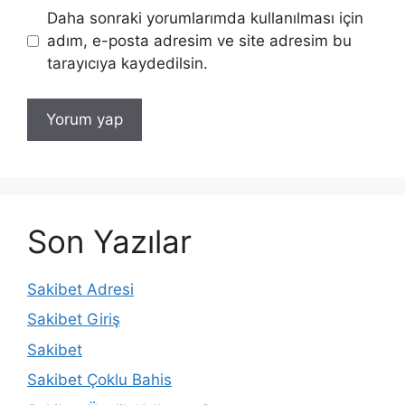
Daha sonraki yorumlarımda kullanılması için
adım, e-posta adresim ve site adresim bu
tarayıcıya kaydedilsin.
Son Yazılar
Sakibet Adresi
Sakibet Giriş
Sakibet
Sakibet Çoklu Bahis