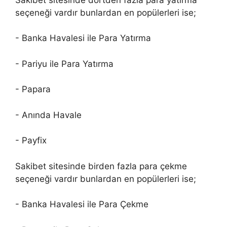
seçeneği vardır bunlardan en popülerleri ise;
- Banka Havalesi ile Para Yatırma
- Pariyu ile Para Yatırma
- Papara
- Anında Havale
- Payfix
Sakibet sitesinde birden fazla para çekme
seçeneği vardır bunlardan en popülerleri ise;
- Banka Havalesi ile Para Çekme