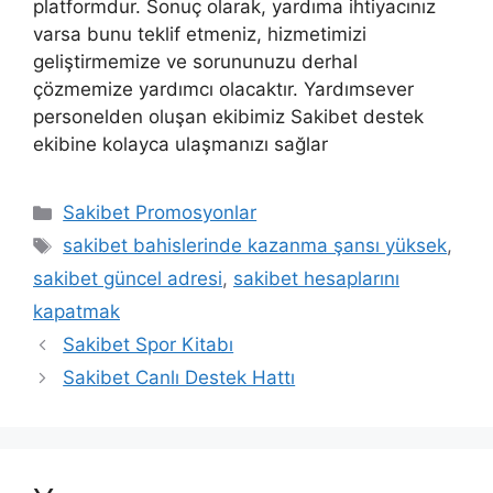
platformdur. Sonuç olarak, yardıma ihtiyacınız
varsa bunu teklif etmeniz, hizmetimizi
geliştirmemize ve sorununuzu derhal
çözmemize yardımcı olacaktır. Yardımsever
personelden oluşan ekibimiz Sakibet destek
ekibine kolayca ulaşmanızı sağlar
Kategoriler
Sakibet Promosyonlar
Etiketler
sakibet bahislerinde kazanma şansı yüksek
,
sakibet güncel adresi
,
sakibet hesaplarını
kapatmak
Sakibet Spor Kitabı
Sakibet Canlı Destek Hattı