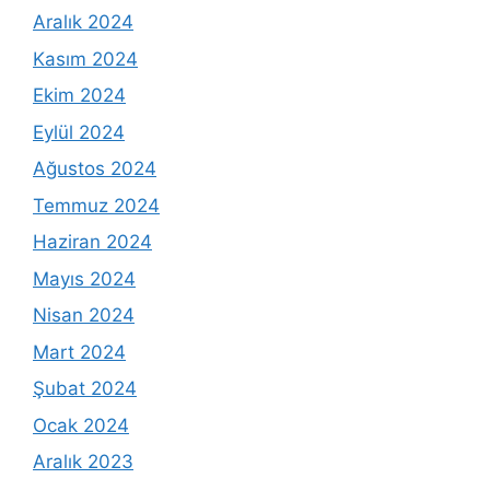
Aralık 2024
Kasım 2024
Ekim 2024
Eylül 2024
Ağustos 2024
Temmuz 2024
Haziran 2024
Mayıs 2024
Nisan 2024
Mart 2024
Şubat 2024
Ocak 2024
Aralık 2023