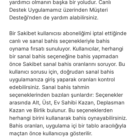
yardımcı olmanın başka bir yoludur. Canlı
Destek Uygulamamız üzerinden Müşteri
Desteği’nden de yardım alabilirsiniz.
Bir Sakibet kullanıcısı aboneliğimi iptal ettiğinde
canlı ve sanal bahis seçenekleriyle bahis
oynama fırsatı sunuluyor. Kullanıcılar, herhangi
bir sanal bahis seçeneğine bahis yapmadan
önce Sakibet sanal bahis oranlarını soruyor. Bu
kullanıcı sorusu için, doğrudan sanal bahis
uygulamanıza giriş yaparak oranları kontrol
edebilirsiniz. Sanal bahis tahmin
seçeneklerinden bazıları şunlardır: Seçenekler
arasında Alt, Üst, Ev Sahibi Kazan, Deplasman
Kazan ve Birlik bulunur. Bu seçeneklerden
herhangi birini kullanarak bahis oynayabilirsiniz.
Bahis oranları, uygulama içi bir tablo aracılığıyla
maçtan önce kullanıcıya gösterilir.