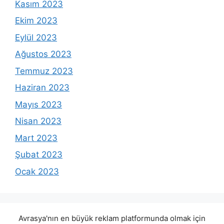
Kasım 2023
Ekim 2023
Eylül 2023
Ağustos 2023
Temmuz 2023
Haziran 2023
Mayıs 2023
Nisan 2023
Mart 2023
Şubat 2023
Ocak 2023
Avrasya'nın en büyük reklam platformunda olmak için