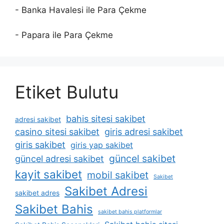
- Banka Havalesi ile Para Çekme
- Papara ile Para Çekme
Etiket Bulutu
bahis sitesi sakibet
adresi sakibet
casino sitesi sakibet
giris adresi sakibet
giris sakibet
giris yap sakibet
güncel sakibet
güncel adresi sakibet
kayit sakibet
mobil sakibet
Sakibet
Sakibet Adresi
sakibet adres
Sakibet Bahis
sakibet bahis platformlar