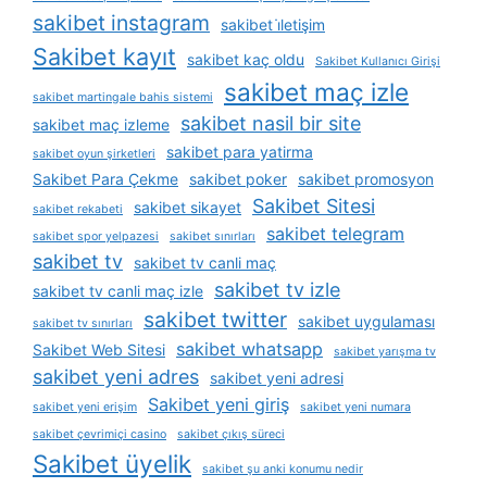
sakibet instagram
sakibet i̇letişim
Sakibet kayıt
sakibet kaç oldu
Sakibet Kullanıcı Girişi
sakibet maç izle
sakibet martingale bahis sistemi
sakibet nasil bir site
sakibet maç izleme
sakibet para yatirma
sakibet oyun şirketleri
Sakibet Para Çekme
sakibet poker
sakibet promosyon
Sakibet Sitesi
sakibet sikayet
sakibet rekabeti
sakibet telegram
sakibet spor yelpazesi
sakibet sınırları
sakibet tv
sakibet tv canli maç
sakibet tv izle
sakibet tv canli maç izle
sakibet twitter
sakibet uygulaması
sakibet tv sınırları
sakibet whatsapp
Sakibet Web Sitesi
sakibet yarışma tv
sakibet yeni adres
sakibet yeni adresi
Sakibet yeni giriş
sakibet yeni erişim
sakibet yeni numara
sakibet çevrimiçi casino
sakibet çıkış süreci
Sakibet üyelik
sakibet şu anki konumu nedir