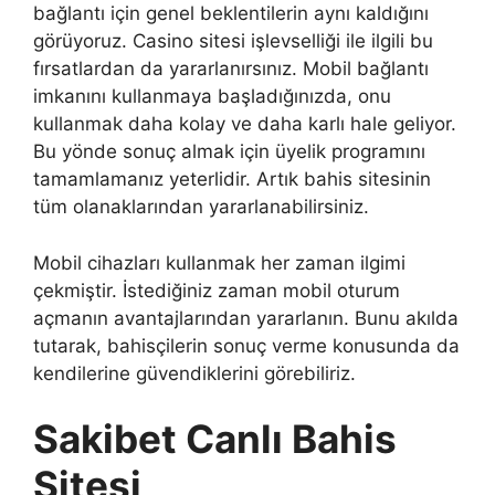
bağlantı için genel beklentilerin aynı kaldığını
görüyoruz. Casino sitesi işlevselliği ile ilgili bu
fırsatlardan da yararlanırsınız. Mobil bağlantı
imkanını kullanmaya başladığınızda, onu
kullanmak daha kolay ve daha karlı hale geliyor.
Bu yönde sonuç almak için üyelik programını
tamamlamanız yeterlidir. Artık bahis sitesinin
tüm olanaklarından yararlanabilirsiniz.
Mobil cihazları kullanmak her zaman ilgimi
çekmiştir. İstediğiniz zaman mobil oturum
açmanın avantajlarından yararlanın. Bunu akılda
tutarak, bahisçilerin sonuç verme konusunda da
kendilerine güvendiklerini görebiliriz.
Sakibet Canlı Bahis
Sitesi