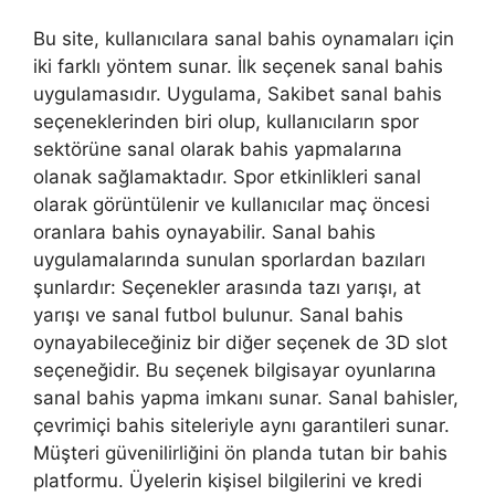
Bu site, kullanıcılara sanal bahis oynamaları için
iki farklı yöntem sunar. İlk seçenek sanal bahis
uygulamasıdır. Uygulama, Sakibet sanal bahis
seçeneklerinden biri olup, kullanıcıların spor
sektörüne sanal olarak bahis yapmalarına
olanak sağlamaktadır. Spor etkinlikleri sanal
olarak görüntülenir ve kullanıcılar maç öncesi
oranlara bahis oynayabilir. Sanal bahis
uygulamalarında sunulan sporlardan bazıları
şunlardır: Seçenekler arasında tazı yarışı, at
yarışı ve sanal futbol bulunur. Sanal bahis
oynayabileceğiniz bir diğer seçenek de 3D slot
seçeneğidir. Bu seçenek bilgisayar oyunlarına
sanal bahis yapma imkanı sunar. Sanal bahisler,
çevrimiçi bahis siteleriyle aynı garantileri sunar.
Müşteri güvenilirliğini ön planda tutan bir bahis
platformu. Üyelerin kişisel bilgilerini ve kredi