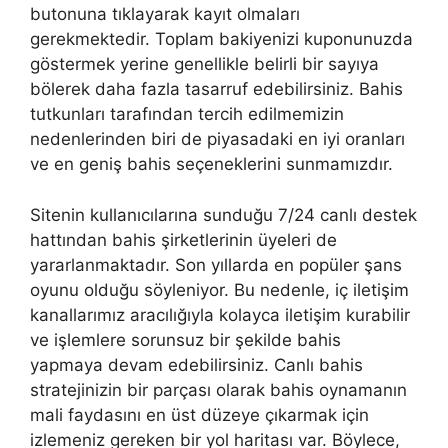
butonuna tıklayarak kayıt olmaları
gerekmektedir. Toplam bakiyenizi kuponunuzda
göstermek yerine genellikle belirli bir sayıya
bölerek daha fazla tasarruf edebilirsiniz. Bahis
tutkunları tarafından tercih edilmemizin
nedenlerinden biri de piyasadaki en iyi oranları
ve en geniş bahis seçeneklerini sunmamızdır.
Sitenin kullanıcılarına sunduğu 7/24 canlı destek
hattından bahis şirketlerinin üyeleri de
yararlanmaktadır. Son yıllarda en popüler şans
oyunu olduğu söyleniyor. Bu nedenle, iç iletişim
kanallarımız aracılığıyla kolayca iletişim kurabilir
ve işlemlere sorunsuz bir şekilde bahis
yapmaya devam edebilirsiniz. Canlı bahis
stratejinizin bir parçası olarak bahis oynamanın
mali faydasını en üst düzeye çıkarmak için
izlemeniz gereken bir yol haritası var. Böylece,