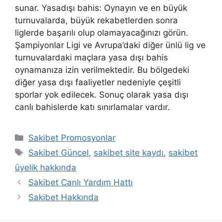
sunar. Yasadışı bahis: Oynayın ve en büyük
turnuvalarda, büyük rekabetlerden sonra
liglerde başarılı olup olamayacağınızı görün.
Şampiyonlar Ligi ve Avrupa’daki diğer ünlü lig ve
turnuvalardaki maçlara yasa dışı bahis
oynamanıza izin verilmektedir. Bu bölgedeki
diğer yasa dışı faaliyetler nedeniyle çeşitli
sporlar yok edilecek. Sonuç olarak yasa dışı
canlı bahislerde katı sınırlamalar vardır.
Kategoriler
Sakibet Promosyonlar
Etiketler
Sakibet Güncel
,
sakibet site kaydı
,
sakibet
üyelik hakkında
Sakibet Canlı Yardım Hattı
Sakibet Hakkında