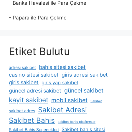
- Banka Havalesi ile Para Çekme
- Papara ile Para Çekme
Etiket Bulutu
bahis sitesi sakibet
adresi sakibet
casino sitesi sakibet
giris adresi sakibet
giris sakibet
giris yap sakibet
güncel sakibet
güncel adresi sakibet
kayit sakibet
mobil sakibet
Sakibet
Sakibet Adresi
sakibet adres
Sakibet Bahis
sakibet bahis platformlar
Sakibet bahis sitesi
Sakibet Bahis Seçenekleri