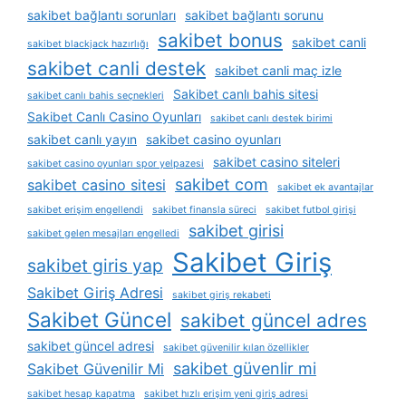
sakibet bağlantı sorunları
sakibet bağlantı sorunu
sakibet bonus
sakibet canli
sakibet blackjack hazırlığı
sakibet canli destek
sakibet canli maç izle
Sakibet canlı bahis sitesi
sakibet canlı bahis seçnekleri
Sakibet Canlı Casino Oyunları
sakibet canlı destek birimi
sakibet canlı yayın
sakibet casino oyunları
sakibet casino siteleri
sakibet casino oyunları spor yelpazesi
sakibet com
sakibet casino sitesi
sakibet ek avantajlar
sakibet erişim engellendi
sakibet finansla süreci
sakibet futbol girişi
sakibet girisi
sakibet gelen mesajları engelledi
Sakibet Giriş
sakibet giris yap
Sakibet Giriş Adresi
sakibet giriş rekabeti
Sakibet Güncel
sakibet güncel adres
sakibet güncel adresi
sakibet güvenilir kılan özellikler
sakibet güvenlir mi
Sakibet Güvenilir Mi
sakibet hesap kapatma
sakibet hızlı erişim yeni giriş adresi