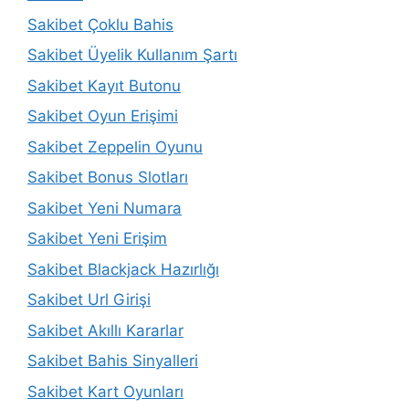
Sakibet Çoklu Bahis
Sakibet Üyelik Kullanım Şartı
Sakibet Kayıt Butonu
Sakibet Oyun Erişimi
Sakibet Zeppelin Oyunu
Sakibet Bonus Slotları
Sakibet Yeni Numara
Sakibet Yeni Erişim
Sakibet Blackjack Hazırlığı
Sakibet Url Girişi
Sakibet Akıllı Kararlar
Sakibet Bahis Sinyalleri
Sakibet Kart Oyunları