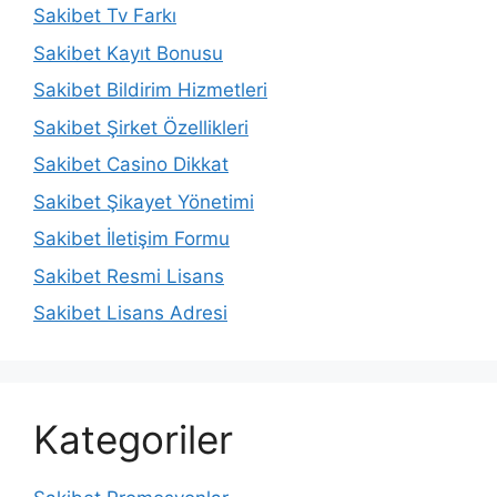
Sakibet Tv Farkı
Sakibet Kayıt Bonusu
Sakibet Bildirim Hizmetleri
Sakibet Şirket Özellikleri
Sakibet Casino Dikkat
Sakibet Şikayet Yönetimi
Sakibet İletişim Formu
Sakibet Resmi Lisans
Sakibet Lisans Adresi
Kategoriler