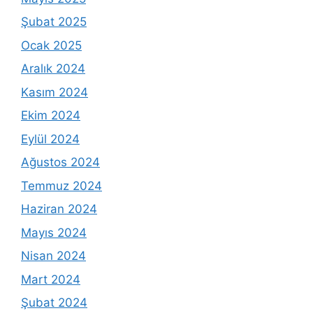
Şubat 2025
Ocak 2025
Aralık 2024
Kasım 2024
Ekim 2024
Eylül 2024
Ağustos 2024
Temmuz 2024
Haziran 2024
Mayıs 2024
Nisan 2024
Mart 2024
Şubat 2024