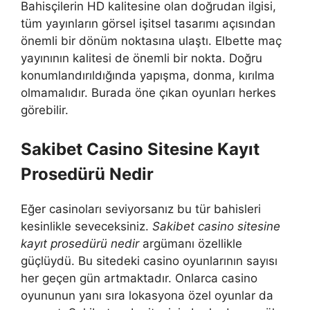
Bahisçilerin HD kalitesine olan doğrudan ilgisi,
tüm yayınların görsel işitsel tasarımı açısından
önemli bir dönüm noktasına ulaştı. Elbette maç
yayınının kalitesi de önemli bir nokta. Doğru
konumlandırıldığında yapışma, donma, kırılma
olmamalıdır. Burada öne çıkan oyunları herkes
görebilir.
Sakibet Casino Sitesine Kayıt
Prosedürü Nedir
Eğer casinoları seviyorsanız bu tür bahisleri
kesinlikle seveceksiniz.
Sakibet casino sitesine
kayıt prosedürü nedir
argümanı özellikle
güçlüydü. Bu sitedeki casino oyunlarının sayısı
her geçen gün artmaktadır. Onlarca casino
oyununun yanı sıra lokasyona özel oyunlar da