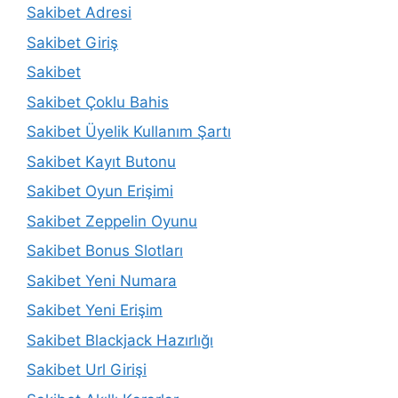
Sakibet Adresi
Sakibet Giriş
Sakibet
Sakibet Çoklu Bahis
Sakibet Üyelik Kullanım Şartı
Sakibet Kayıt Butonu
Sakibet Oyun Erişimi
Sakibet Zeppelin Oyunu
Sakibet Bonus Slotları
Sakibet Yeni Numara
Sakibet Yeni Erişim
Sakibet Blackjack Hazırlığı
Sakibet Url Girişi