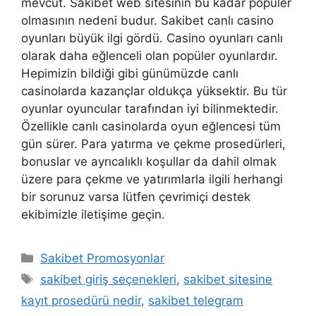
mevcut. Sakibet web sitesinin bu kadar popüler
olmasının nedeni budur. Sakibet canlı casino
oyunları büyük ilgi gördü. Casino oyunları canlı
olarak daha eğlenceli olan popüler oyunlardır.
Hepimizin bildiği gibi günümüzde canlı
casinolarda kazançlar oldukça yüksektir. Bu tür
oyunlar oyuncular tarafından iyi bilinmektedir.
Özellikle canlı casinolarda oyun eğlencesi tüm
gün sürer. Para yatırma ve çekme prosedürleri,
bonuslar ve ayrıcalıklı koşullar da dahil olmak
üzere para çekme ve yatırımlarla ilgili herhangi
bir sorunuz varsa lütfen çevrimiçi destek
ekibimizle iletişime geçin.
Kategoriler
Sakibet Promosyonlar
Etiketler
sakibet giriş seçenekleri
,
sakibet sitesine
kayıt prosedürü nedir
,
sakibet telegram