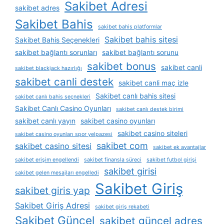
Sakibet Adresi
sakibet adres
Sakibet Bahis
sakibet bahis platformlar
Sakibet bahis sitesi
Sakibet Bahis Seçenekleri
sakibet bağlantı sorunları
sakibet bağlantı sorunu
sakibet bonus
sakibet canli
sakibet blackjack hazırlığı
sakibet canli destek
sakibet canli maç izle
Sakibet canlı bahis sitesi
sakibet canlı bahis seçnekleri
Sakibet Canlı Casino Oyunları
sakibet canlı destek birimi
sakibet canlı yayın
sakibet casino oyunları
sakibet casino siteleri
sakibet casino oyunları spor yelpazesi
sakibet com
sakibet casino sitesi
sakibet ek avantajlar
sakibet erişim engellendi
sakibet finansla süreci
sakibet futbol girişi
sakibet girisi
sakibet gelen mesajları engelledi
Sakibet Giriş
sakibet giris yap
Sakibet Giriş Adresi
sakibet giriş rekabeti
Sakibet Güncel
sakibet güncel adres