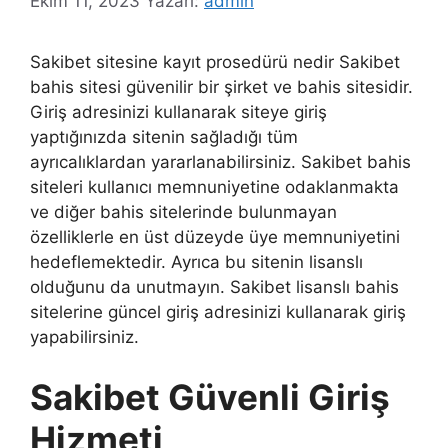
Ekim 11, 2023
Yazarı:
admin
Sakibet sitesine kayıt prosedürü nedir Sakibet
bahis sitesi güvenilir bir şirket ve bahis sitesidir.
Giriş adresinizi kullanarak siteye giriş
yaptığınızda sitenin sağladığı tüm
ayrıcalıklardan yararlanabilirsiniz. Sakibet bahis
siteleri kullanıcı memnuniyetine odaklanmakta
ve diğer bahis sitelerinde bulunmayan
özelliklerle en üst düzeyde üye memnuniyetini
hedeflemektedir. Ayrıca bu sitenin lisanslı
olduğunu da unutmayın. Sakibet lisanslı bahis
sitelerine güncel giriş adresinizi kullanarak giriş
yapabilirsiniz.
Sakibet Güvenli Giriş
Hizmeti