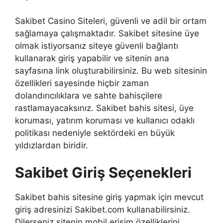
Sakibet Casino Siteleri, güvenli ve adil bir ortam
sağlamaya çalışmaktadır. Sakibet sitesine üye
olmak istiyorsanız siteye güvenli bağlantı
kullanarak giriş yapabilir ve sitenin ana
sayfasına link oluşturabilirsiniz. Bu web sitesinin
özellikleri sayesinde hiçbir zaman
dolandırıcılıklara ve sahte bahisçilere
rastlamayacaksınız. Sakibet bahis sitesi, üye
koruması, yatırım koruması ve kullanıcı odaklı
politikası nedeniyle sektördeki en büyük
yıldızlardan biridir.
Sakibet Giriş Seçenekleri
Sakibet bahis sitesine giriş yapmak için mevcut
giriş adresinizi Sakibet.com kullanabilirsiniz.
Dilerseniz sitenin mobil erişim özelliklerini