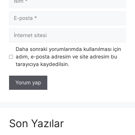
E-
posta
İnternet
sitesi
Daha sonraki yorumlarımda kullanılması için
adım, e-posta adresim ve site adresim bu
tarayıcıya kaydedilsin.
Son Yazılar