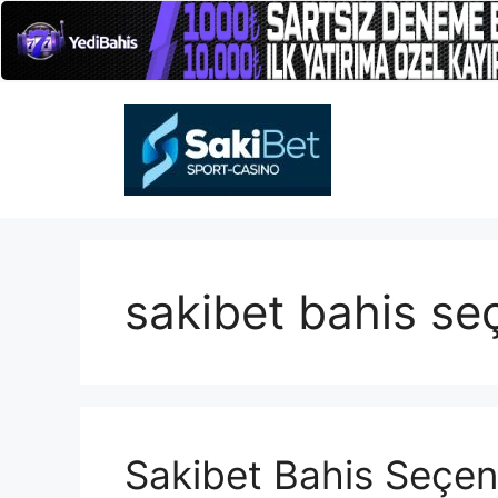
İçeriğe
atla
sakibet bahis se
Sakibet Bahis Seçen