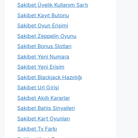
Sakibet Üyelik Kullanım Şartı
Sakibet Kayıt Butonu
Sakibet Oyun Erişimi
Sakibet Zeppelin Oyunu
Sakibet Bonus Slotları
Sakibet Yeni Numara
Sakibet Yeni Erişim
Sakibet Blackjack Hazırlığı
Sakibet Url Girişi
Sakibet Akıllı Kararlar
Sakibet Bahis Sinyalleri
Sakibet Kart Oyunları
Sakibet Tv Farkı