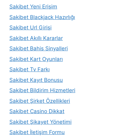
Sakibet Yeni Erişim
Sakibet Blackjack Hazırlığı
Sakibet Url Girişi
Sakibet Akıllı Kararlar
Sakibet Bahis Sinyalleri
Sakibet Kart Oyunları
Sakibet Tv Farkı
Sakibet Kayıt Bonusu
Sakibet Bildirim Hizmetleri
Sakibet Şirket Özellikleri
Sakibet Casino Dikkat
Sakibet Şikayet Yönetimi
Sakibet İletişim Formu