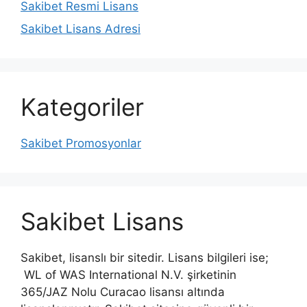
Sakibet Resmi Lisans
Sakibet Lisans Adresi
Kategoriler
Sakibet Promosyonlar
Sakibet Lisans
Sakibet, lisanslı bir sitedir. Lisans bilgileri ise;
WL of WAS International N.V. şirketinin
365/JAZ Nolu Curacao lisansı altında