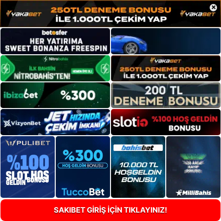
×
SAKIBET GİRİŞ İÇİN TIKLAYINIZ!