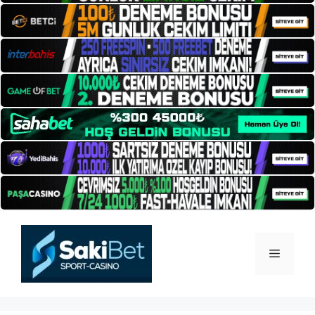
İçeriğe
atla
Menü