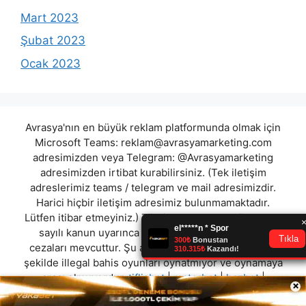
Mart 2023
Şubat 2023
Ocak 2023
Avrasya'nın en büyük reklam platformunda olmak için
Microsoft Teams:
reklam@avrasyamarketing.com
adresimizden veya Telegram: @Avrasyamarketing
adresimizden irtibat kurabilirsiniz. (Tek iletişim
adreslerimiz teams / telegram ve mail adresimizdir.
Harici hiçbir iletişim adresimiz bulunmamaktadır.
Lütfen itibar etmeyiniz.) Türkiye yasalarına göre 7258
sayılı kanun uyarınca yasa dışı bahis oynamanın
cezaları mevcuttur. Şu an bulunduğunuz site hiç bir
şekilde illegal bahis oyunları oynatmıyor ve oynamaya
aracı olmuyordur.
tiflisbet
|
matorbet
|
hazbet
|
×
betsmona
|
betewin
|
erxbet
|
betsilva
|
galabet