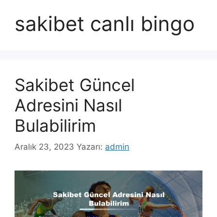
sakibet canlı bingo
Sakibet Güncel
Adresini Nasıl
Bulabilirim
Aralık 23, 2023
Yazarı:
admin