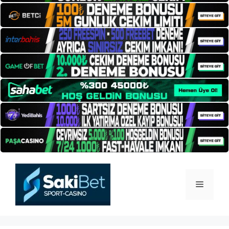
İçeriğe
atla
Menü