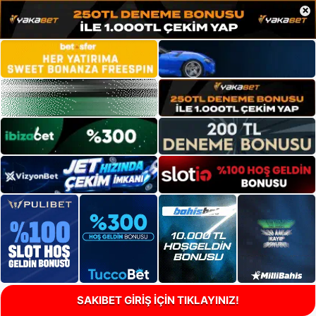
×
SAKIBET GİRİŞ İÇİN TIKLAYINIZ!