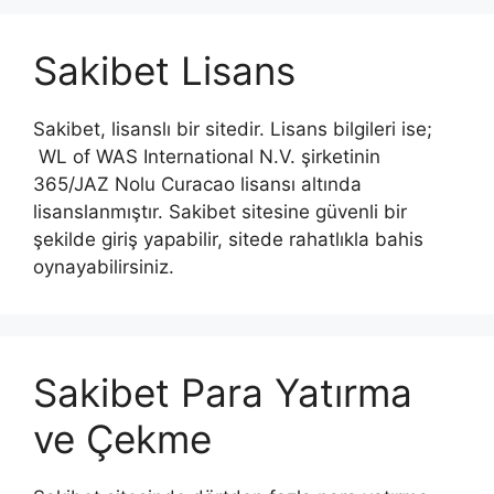
Sakibet Lisans
Sakibet, lisanslı bir sitedir. Lisans bilgileri ise;
WL of WAS International N.V. şirketinin
365/JAZ Nolu Curacao lisansı altında
lisanslanmıştır. Sakibet sitesine güvenli bir
şekilde giriş yapabilir, sitede rahatlıkla bahis
oynayabilirsiniz.
Sakibet Para Yatırma
ve Çekme