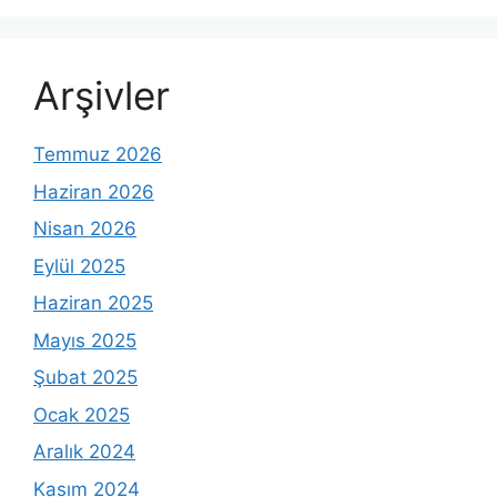
Arşivler
Temmuz 2026
Haziran 2026
Nisan 2026
Eylül 2025
Haziran 2025
Mayıs 2025
Şubat 2025
Ocak 2025
Aralık 2024
Kasım 2024