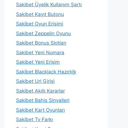
Sakibet Üyelik Kullanım Şartı
Sakibet Kayıt Butonu
Sakibet Oyun Erişimi
Sakibet Zeppelin Oyunu
Sakibet Bonus Slotları
Sakibet Yeni Numara
Sakibet Yeni Erişim
Sakibet Blackjack Hazırlığı
Sakibet Url Girişi
Sakibet Akıllı Kararlar
Sakibet Bahis Sinyalleri
Sakibet Kart Oyunları
Sakibet Tv Farkı