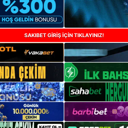
SAKIBET GİRİŞ İÇİN TIKLAYINIZ!