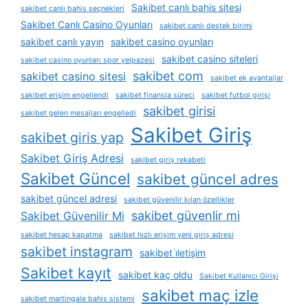
Sakibet canlı bahis sitesi
sakibet canlı bahis seçnekleri
Sakibet Canlı Casino Oyunları
sakibet canlı destek birimi
sakibet canlı yayın
sakibet casino oyunları
sakibet casino siteleri
sakibet casino oyunları spor yelpazesi
sakibet com
sakibet casino sitesi
sakibet ek avantajlar
sakibet erişim engellendi
sakibet finansla süreci
sakibet futbol girişi
sakibet girisi
sakibet gelen mesajları engelledi
Sakibet Giriş
sakibet giris yap
Sakibet Giriş Adresi
sakibet giriş rekabeti
Sakibet Güncel
sakibet güncel adres
sakibet güncel adresi
sakibet güvenilir kılan özellikler
sakibet güvenlir mi
Sakibet Güvenilir Mi
sakibet hesap kapatma
sakibet hızlı erişim yeni giriş adresi
sakibet instagram
sakibet i̇letişim
Sakibet kayıt
sakibet kaç oldu
Sakibet Kullanıcı Girişi
sakibet maç izle
sakibet martingale bahis sistemi