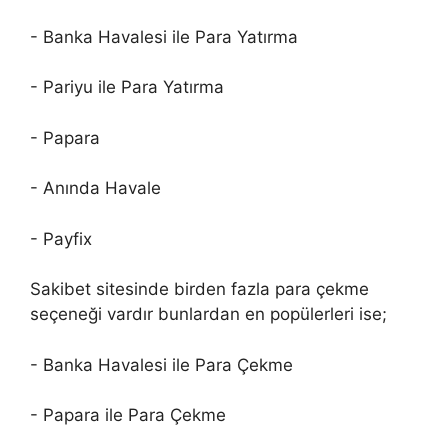
- Banka Havalesi ile Para Yatırma
- Pariyu ile Para Yatırma
- Papara
- Anında Havale
- Payfix
Sakibet sitesinde birden fazla para çekme
seçeneği vardır bunlardan en popülerleri ise;
- Banka Havalesi ile Para Çekme
- Papara ile Para Çekme