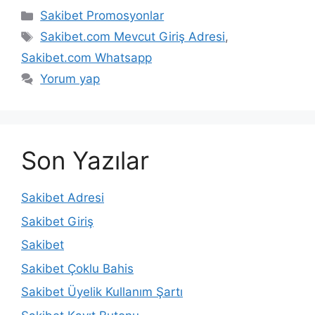
Kategoriler
Sakibet Promosyonlar
Etiketler
Sakibet.com Mevcut Giriş Adresi
,
Sakibet.com Whatsapp
Yorum yap
Son Yazılar
Sakibet Adresi
Sakibet Giriş
Sakibet
Sakibet Çoklu Bahis
Sakibet Üyelik Kullanım Şartı