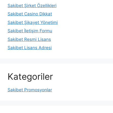
Sakibet Şirket Özellikleri
Sakibet Casino Dikkat
Sakibet Şikayet Yönetimi
Sakibet İletişim Formu
Sakibet Resmi Lisans
Sakibet Lisans Adresi
Kategoriler
Sakibet Promosyonlar