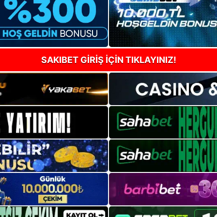
SAKIBET GİRİŞ İÇİN TIKLAYINIZ!