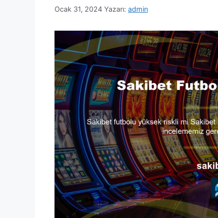
Ocak 31, 2024
Yazarı:
admin