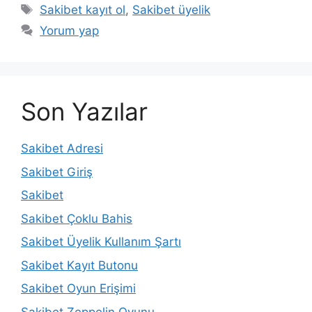
Etiketler
Sakibet kayıt ol
,
Sakibet üyelik
Yorum yap
Son Yazılar
Sakibet Adresi
Sakibet Giriş
Sakibet
Sakibet Çoklu Bahis
Sakibet Üyelik Kullanım Şartı
Sakibet Kayıt Butonu
Sakibet Oyun Erişimi
Sakibet Zeppelin Oyunu