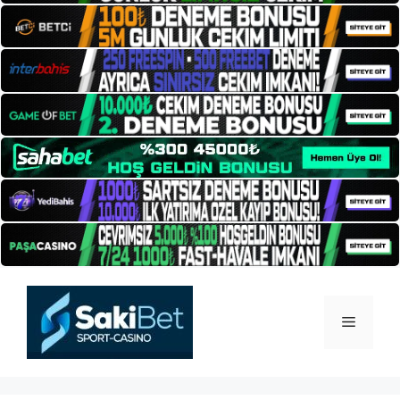
İçeriğe
atla
Menü