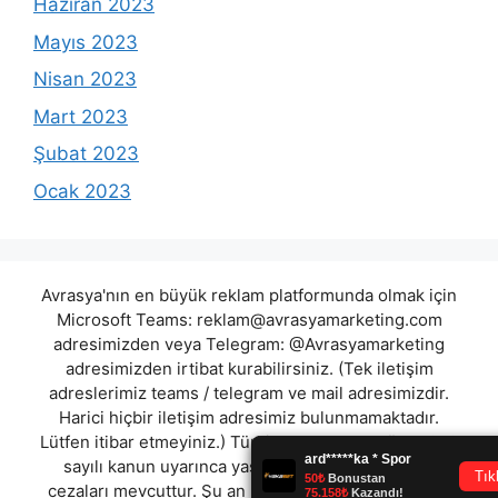
Haziran 2023
Mayıs 2023
Nisan 2023
Mart 2023
Şubat 2023
Ocak 2023
Avrasya'nın en büyük reklam platformunda olmak için
Microsoft Teams:
reklam@avrasyamarketing.com
adresimizden veya Telegram: @Avrasyamarketing
adresimizden irtibat kurabilirsiniz. (Tek iletişim
adreslerimiz teams / telegram ve mail adresimizdir.
Harici hiçbir iletişim adresimiz bulunmamaktadır.
Lütfen itibar etmeyiniz.) Türkiye yasalarına göre 7258
sayılı kanun uyarınca yasa dışı bahis oynamanın
cezaları mevcuttur. Şu an bulunduğunuz site hiç bir