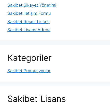
Sakibet Şikayet Yönetimi
Sakibet İletişim Formu
Sakibet Resmi Lisans
Sakibet Lisans Adresi
Kategoriler
Sakibet Promosyonlar
Sakibet Lisans