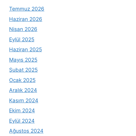
Temmuz 2026
Haziran 2026
Nisan 2026
Eylül 2025
Haziran 2025
Mayıs 2025
Şubat 2025
Ocak 2025
Aralık 2024
Kasım 2024
Ekim 2024
Eylül 2024
Ağustos 2024