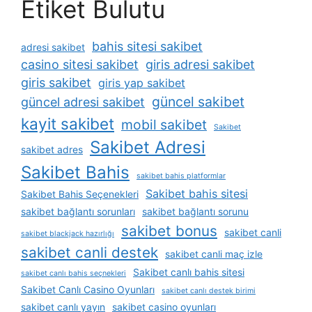
Etiket Bulutu
bahis sitesi sakibet
adresi sakibet
casino sitesi sakibet
giris adresi sakibet
giris sakibet
giris yap sakibet
güncel sakibet
güncel adresi sakibet
kayit sakibet
mobil sakibet
Sakibet
Sakibet Adresi
sakibet adres
Sakibet Bahis
sakibet bahis platformlar
Sakibet bahis sitesi
Sakibet Bahis Seçenekleri
sakibet bağlantı sorunları
sakibet bağlantı sorunu
sakibet bonus
sakibet canli
sakibet blackjack hazırlığı
sakibet canli destek
sakibet canli maç izle
Sakibet canlı bahis sitesi
sakibet canlı bahis seçnekleri
Sakibet Canlı Casino Oyunları
sakibet canlı destek birimi
sakibet canlı yayın
sakibet casino oyunları