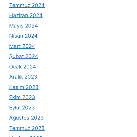
Temmuz 2024
Haziran 2024
Mayıs 2024
Nisan 2024
Mart 2024
Şubat 2024
Ocak 2024
Aralık 2023
Kasım 2023
Ekim 2023
Eylül 2023
Ağustos 2023
Temmuz 2023