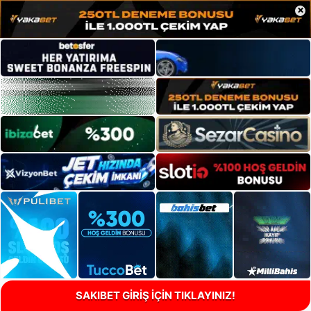
×
SAKIBET GİRİŞ İÇİN TIKLAYINIZ!