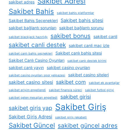
Sakibet Adresi
sakibet adres
Sakibet Bahis
sakibet bahis platformlar
Sakibet bahis sitesi
Sakibet Bahis Seçenekleri
sakibet bağlantı sorunları
sakibet bağlantı sorunu
sakibet bonus
sakibet canli
sakibet blackjack hazırlığı
sakibet canli destek
sakibet canli maç izle
Sakibet canlı bahis sitesi
sakibet canlı bahis seçnekleri
Sakibet Canlı Casino Oyunları
sakibet canlı destek birimi
sakibet canlı yayın
sakibet casino oyunları
sakibet casino siteleri
sakibet casino oyunları spor yelpazesi
sakibet com
sakibet casino sitesi
sakibet ek avantajlar
sakibet erişim engellendi
sakibet finansla süreci
sakibet futbol girişi
sakibet girisi
sakibet gelen mesajları engelledi
Sakibet Giriş
sakibet giris yap
Sakibet Giriş Adresi
sakibet giriş rekabeti
Sakibet Güncel
sakibet güncel adres