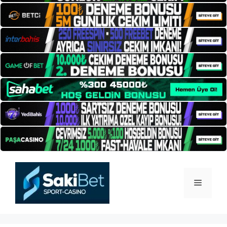
İçeriğe
atla
Menü