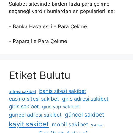
Sakibet sitesinde birden fazla para çekme
seçeneği vardır bunlardan en popülerleri ise;
- Banka Havalesi ile Para Çekme
- Papara ile Para Çekme
Etiket Bulutu
bahis sitesi sakibet
adresi sakibet
casino sitesi sakibet
giris adresi sakibet
giris sakibet
giris yap sakibet
güncel sakibet
güncel adresi sakibet
kayit sakibet
mobil sakibet
Sakibet