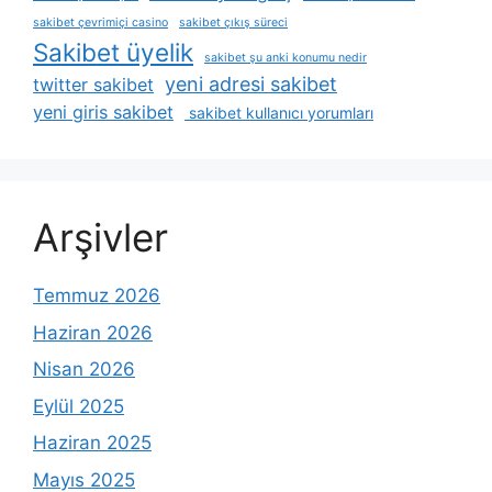
sakibet çevrimiçi casino
sakibet çıkış süreci
Sakibet üyelik
sakibet şu anki konumu nedir
yeni adresi sakibet
twitter sakibet
yeni giris sakibet
sakibet kullanıcı yorumları
Arşivler
Temmuz 2026
Haziran 2026
Nisan 2026
Eylül 2025
Haziran 2025
Mayıs 2025