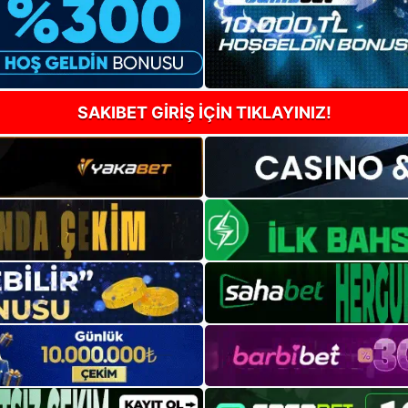
SAKIBET GİRİŞ İÇİN TIKLAYINIZ!