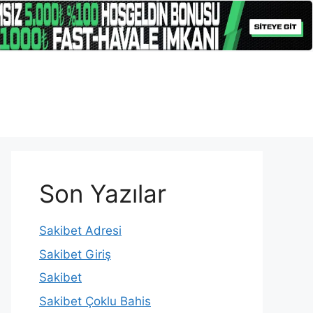
Son Yazılar
Sakibet Adresi
Sakibet Giriş
Sakibet
Sakibet Çoklu Bahis