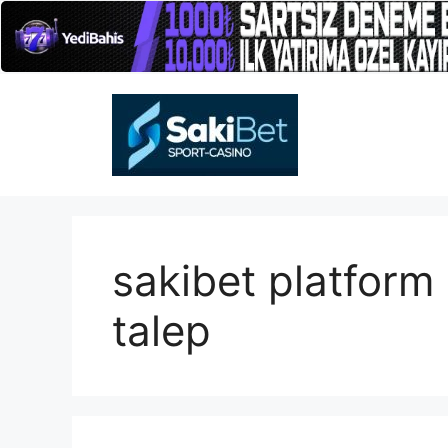
İçeriğe
atla
sakibet platform
talep