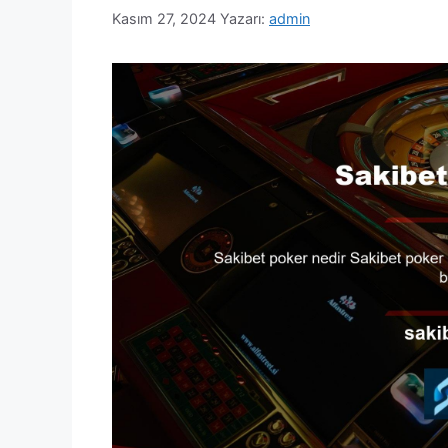
Kasım 27, 2024
Yazarı:
admin