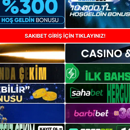
SAKIBET GİRİŞ İÇİN TIKLAYINIZ!