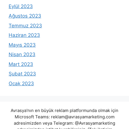
Eylül 2023
Ağustos 2023
Temmuz 2023
Haziran 2023
Mayıs 2023
Nisan 2023
Mart 2023
Şubat 2023
Ocak 2023
Avrasya'nın en büyük reklam platformunda olmak için
Microsoft Teams:
reklam@avrasyamarketing.com
adresimizden veya Telegram: @Avrasyamarketing