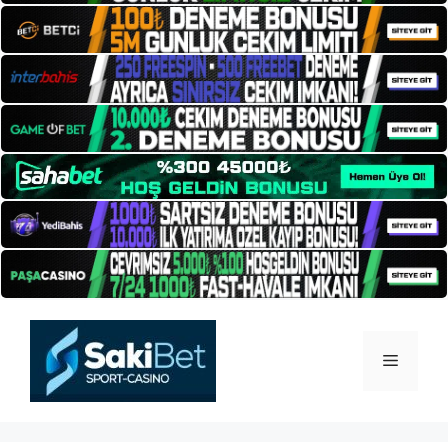
İçeriğe
atla
Menü