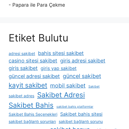
- Papara ile Para Çekme
Etiket Bulutu
bahis sitesi sakibet
adresi sakibet
casino sitesi sakibet
giris adresi sakibet
giris sakibet
giris yap sakibet
güncel sakibet
güncel adresi sakibet
kayit sakibet
mobil sakibet
Sakibet
Sakibet Adresi
sakibet adres
Sakibet Bahis
sakibet bahis platformlar
Sakibet bahis sitesi
Sakibet Bahis Seçenekleri
sakibet bağlantı sorunları
sakibet bağlantı sorunu