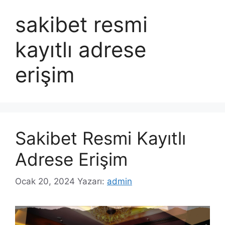
sakibet resmi
kayıtlı adrese
erişim
Sakibet Resmi Kayıtlı
Adrese Erişim
Ocak 20, 2024
Yazarı:
admin