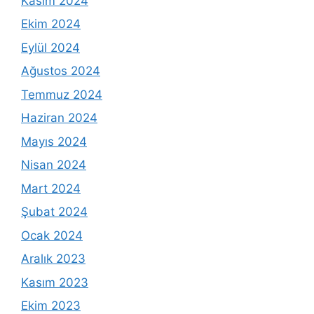
Kasım 2024
Ekim 2024
Eylül 2024
Ağustos 2024
Temmuz 2024
Haziran 2024
Mayıs 2024
Nisan 2024
Mart 2024
Şubat 2024
Ocak 2024
Aralık 2023
Kasım 2023
Ekim 2023