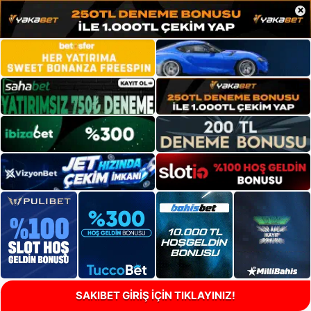
×
SAKIBET GİRİŞ İÇİN TIKLAYINIZ!