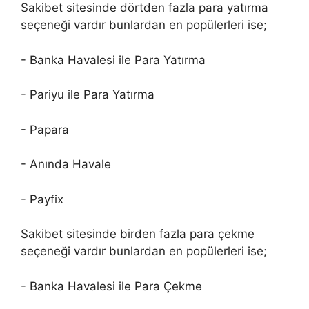
Sakibet sitesinde dörtden fazla para yatırma
seçeneği vardır bunlardan en popülerleri ise;
- Banka Havalesi ile Para Yatırma
- Pariyu ile Para Yatırma
- Papara
- Anında Havale
- Payfix
Sakibet sitesinde birden fazla para çekme
seçeneği vardır bunlardan en popülerleri ise;
- Banka Havalesi ile Para Çekme