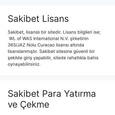
Sakibet Lisans
Sakibet, lisanslı bir sitedir. Lisans bilgileri ise;
WL of WAS International N.V. şirketinin
365/JAZ Nolu Curacao lisansı altında
lisanslanmıştır. Sakibet sitesine güvenli bir
şekilde giriş yapabilir, sitede rahatlıkla bahis
oynayabilirsiniz.
Sakibet Para Yatırma
ve Çekme