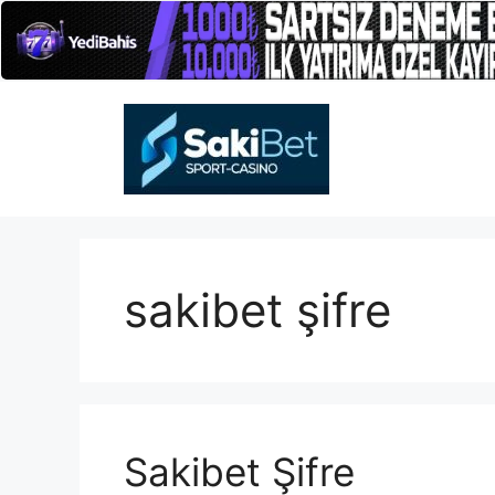
İçeriğe
atla
sakibet şifre
Sakibet Şifre