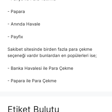
- Papara
- Anında Havale
- Payfix
Sakibet sitesinde birden fazla para çekme
seçeneği vardır bunlardan en popülerleri ise;
- Banka Havalesi ile Para Çekme
- Papara ile Para Çekme
Etiket Bulutu