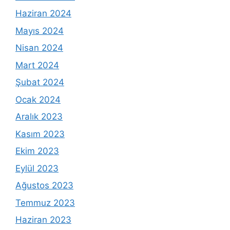
Haziran 2024
Mayıs 2024
Nisan 2024
Mart 2024
Şubat 2024
Ocak 2024
Aralık 2023
Kasım 2023
Ekim 2023
Eylül 2023
Ağustos 2023
Temmuz 2023
Haziran 2023