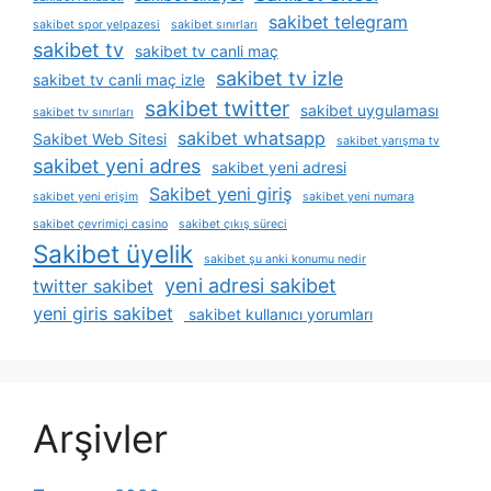
sakibet telegram
sakibet spor yelpazesi
sakibet sınırları
sakibet tv
sakibet tv canli maç
sakibet tv izle
sakibet tv canli maç izle
sakibet twitter
sakibet uygulaması
sakibet tv sınırları
sakibet whatsapp
Sakibet Web Sitesi
sakibet yarışma tv
sakibet yeni adres
sakibet yeni adresi
Sakibet yeni giriş
sakibet yeni erişim
sakibet yeni numara
sakibet çevrimiçi casino
sakibet çıkış süreci
Sakibet üyelik
sakibet şu anki konumu nedir
yeni adresi sakibet
twitter sakibet
yeni giris sakibet
sakibet kullanıcı yorumları
Arşivler