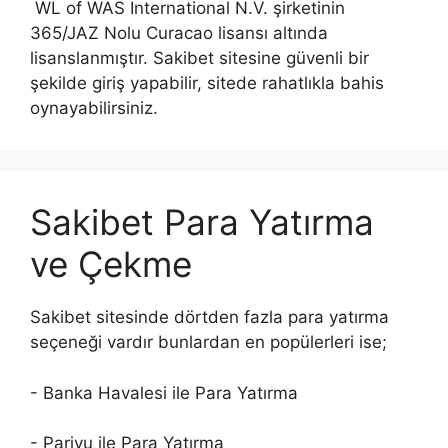
WL of WAS International N.V. şirketinin
365/JAZ Nolu Curacao lisansı altında
lisanslanmıştır. Sakibet sitesine güvenli bir
şekilde giriş yapabilir, sitede rahatlıkla bahis
oynayabilirsiniz.
Sakibet Para Yatırma
ve Çekme
Sakibet sitesinde dörtden fazla para yatırma
seçeneği vardır bunlardan en popülerleri ise;
- Banka Havalesi ile Para Yatırma
- Pariyu ile Para Yatırma