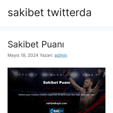
sakibet twitterda
Sakibet Puanı
Mayıs 18, 2024
Yazarı:
admin