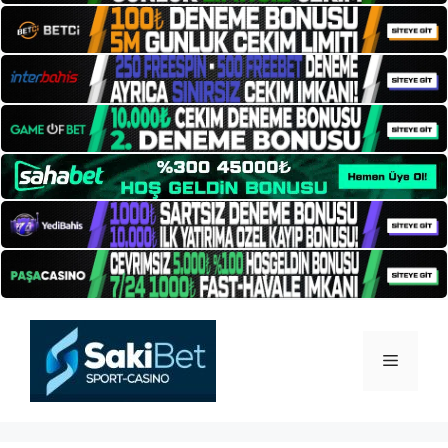
İçeriğe
atla
Menü