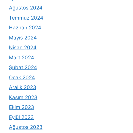
Ağustos 2024
Temmuz 2024
Haziran 2024
Mayıs 2024
Nisan 2024
Mart 2024
Şubat 2024
Ocak 2024
Aralık 2023
Kasım 2023
Ekim 2023
Eylül 2023
Ağustos 2023