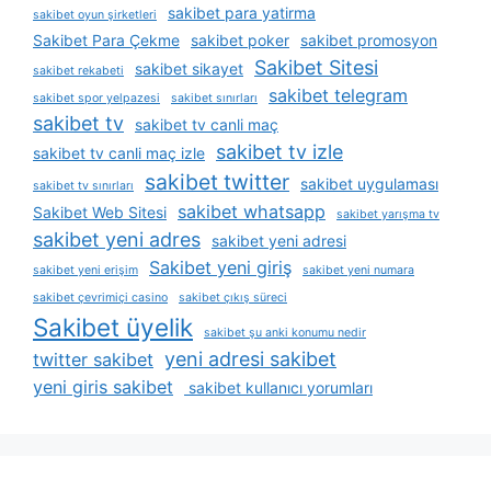
sakibet para yatirma
sakibet oyun şirketleri
Sakibet Para Çekme
sakibet poker
sakibet promosyon
Sakibet Sitesi
sakibet sikayet
sakibet rekabeti
sakibet telegram
sakibet spor yelpazesi
sakibet sınırları
sakibet tv
sakibet tv canli maç
sakibet tv izle
sakibet tv canli maç izle
sakibet twitter
sakibet uygulaması
sakibet tv sınırları
sakibet whatsapp
Sakibet Web Sitesi
sakibet yarışma tv
sakibet yeni adres
sakibet yeni adresi
Sakibet yeni giriş
sakibet yeni erişim
sakibet yeni numara
sakibet çevrimiçi casino
sakibet çıkış süreci
Sakibet üyelik
sakibet şu anki konumu nedir
yeni adresi sakibet
twitter sakibet
yeni giris sakibet
sakibet kullanıcı yorumları