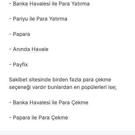
- Banka Havalesi ile Para Yatırma
- Pariyu ile Para Yatırma
- Papara
- Anında Havale
- Payfix
Sakibet sitesinde birden fazla para çekme
seçeneği vardır bunlardan en popülerleri ise;
- Banka Havalesi ile Para Çekme
- Papara ile Para Çekme