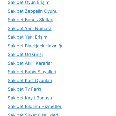
Sakibet Oyun Erişimi
Sakibet Zeppelin Oyunu
Sakibet Bonus Slotları
Sakibet Yeni Numara
Sakibet Yeni Erişim
Sakibet Blackjack Hazırlığı
Sakibet Url Girişi
Sakibet Akıllı Kararlar
Sakibet Bahis Sinyalleri
Sakibet Kart Oyunları
Sakibet Tv Farkı
Sakibet Kayıt Bonusu
Sakibet Bildirim Hizmetleri
Sakibet Şirket Özellikleri