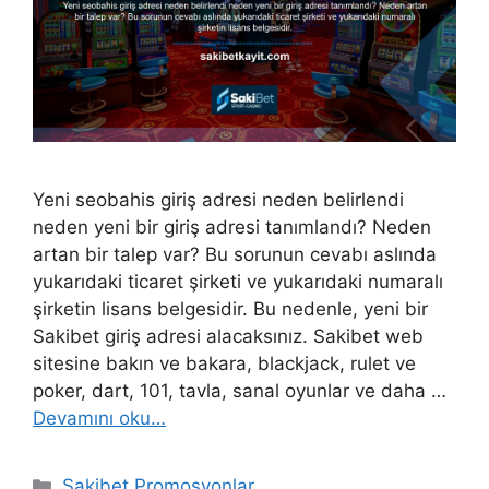
Yeni seobahis giriş adresi neden belirlendi
neden yeni bir giriş adresi tanımlandı? Neden
artan bir talep var? Bu sorunun cevabı aslında
yukarıdaki ticaret şirketi ve yukarıdaki numaralı
şirketin lisans belgesidir. Bu nedenle, yeni bir
Sakibet giriş adresi alacaksınız. Sakibet web
sitesine bakın ve bakara, blackjack, rulet ve
poker, dart, 101, tavla, sanal oyunlar ve daha …
Devamını oku…
Kategoriler
Sakibet Promosyonlar