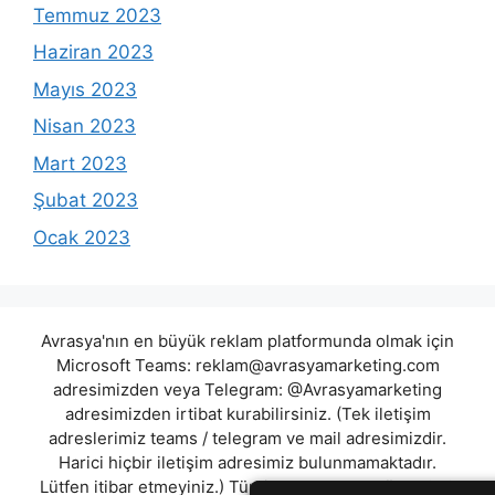
Temmuz 2023
Haziran 2023
Mayıs 2023
Nisan 2023
Mart 2023
Şubat 2023
Ocak 2023
Avrasya'nın en büyük reklam platformunda olmak için
Microsoft Teams:
reklam@avrasyamarketing.com
adresimizden veya Telegram: @Avrasyamarketing
adresimizden irtibat kurabilirsiniz. (Tek iletişim
adreslerimiz teams / telegram ve mail adresimizdir.
Harici hiçbir iletişim adresimiz bulunmamaktadır.
Lütfen itibar etmeyiniz.) Türkiye yasalarına göre 7258