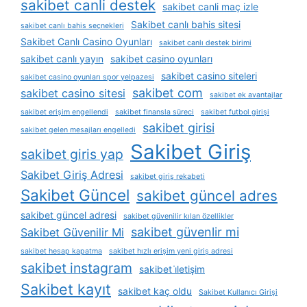
sakibet canli destek
sakibet canli maç izle
Sakibet canlı bahis sitesi
sakibet canlı bahis seçnekleri
Sakibet Canlı Casino Oyunları
sakibet canlı destek birimi
sakibet canlı yayın
sakibet casino oyunları
sakibet casino siteleri
sakibet casino oyunları spor yelpazesi
sakibet com
sakibet casino sitesi
sakibet ek avantajlar
sakibet erişim engellendi
sakibet finansla süreci
sakibet futbol girişi
sakibet girisi
sakibet gelen mesajları engelledi
Sakibet Giriş
sakibet giris yap
Sakibet Giriş Adresi
sakibet giriş rekabeti
Sakibet Güncel
sakibet güncel adres
sakibet güncel adresi
sakibet güvenilir kılan özellikler
sakibet güvenlir mi
Sakibet Güvenilir Mi
sakibet hesap kapatma
sakibet hızlı erişim yeni giriş adresi
sakibet instagram
sakibet i̇letişim
Sakibet kayıt
sakibet kaç oldu
Sakibet Kullanıcı Girişi