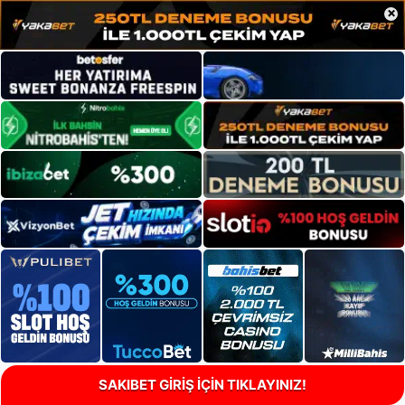
×
SAKIBET GİRİŞ İÇİN TIKLAYINIZ!