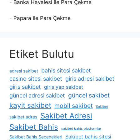
- Banka Havalesi ile Para Çekme
- Papara ile Para Çekme
Etiket Bulutu
bahis sitesi sakibet
adresi sakibet
casino sitesi sakibet
giris adresi sakibet
giris sakibet
giris yap sakibet
güncel sakibet
güncel adresi sakibet
kayit sakibet
mobil sakibet
Sakibet
Sakibet Adresi
sakibet adres
Sakibet Bahis
sakibet bahis platformlar
Sakibet bahis sitesi
Sakibet Bahis Seçenekleri