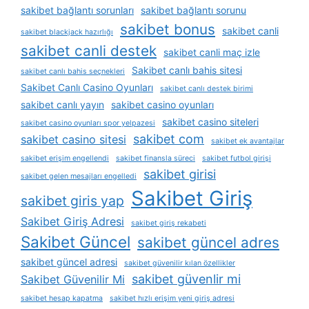
sakibet bağlantı sorunları
sakibet bağlantı sorunu
sakibet bonus
sakibet canli
sakibet blackjack hazırlığı
sakibet canli destek
sakibet canli maç izle
Sakibet canlı bahis sitesi
sakibet canlı bahis seçnekleri
Sakibet Canlı Casino Oyunları
sakibet canlı destek birimi
sakibet canlı yayın
sakibet casino oyunları
sakibet casino siteleri
sakibet casino oyunları spor yelpazesi
sakibet com
sakibet casino sitesi
sakibet ek avantajlar
sakibet erişim engellendi
sakibet finansla süreci
sakibet futbol girişi
sakibet girisi
sakibet gelen mesajları engelledi
Sakibet Giriş
sakibet giris yap
Sakibet Giriş Adresi
sakibet giriş rekabeti
Sakibet Güncel
sakibet güncel adres
sakibet güncel adresi
sakibet güvenilir kılan özellikler
sakibet güvenlir mi
Sakibet Güvenilir Mi
sakibet hesap kapatma
sakibet hızlı erişim yeni giriş adresi