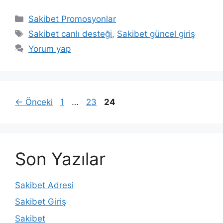
Kategoriler
Sakibet Promosyonlar
Etiketler
Sakibet canlı desteği
,
Sakibet güncel giriş
Yorum yap
Sayfa
Sayfa
Sayfa
←
Önceki
1
…
23
24
Son Yazılar
Sakibet Adresi
Sakibet Giriş
Sakibet