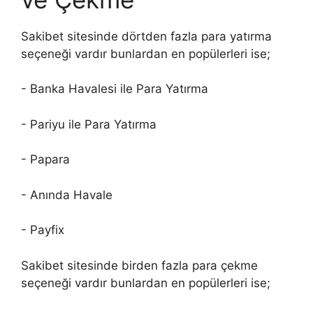
Sakibet sitesinde dörtden fazla para yatırma
seçeneği vardır bunlardan en popülerleri ise;
- Banka Havalesi ile Para Yatırma
- Pariyu ile Para Yatırma
- Papara
- Anında Havale
- Payfix
Sakibet sitesinde birden fazla para çekme
seçeneği vardır bunlardan en popülerleri ise;