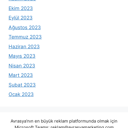
Ekim 2023
Eylül 2023
Ağustos 2023
Temmuz 2023
Haziran 2023
Mayıs 2023
Nisan 2023
Mart 2023
Şubat 2023
Ocak 2023
Avrasya'nın en büyük reklam platformunda olmak için
Microsoft Teams:
reklam@avrasyamarketing.com