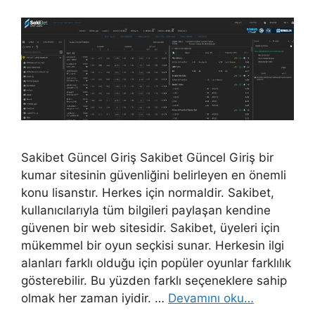
Sakibet Güncel Giriş Sakibet Güncel Giriş bir
kumar sitesinin güvenliğini belirleyen en önemli
konu lisanstır. Herkes için normaldir. Sakibet,
kullanıcılarıyla tüm bilgileri paylaşan kendine
güvenen bir web sitesidir. Sakibet, üyeleri için
mükemmel bir oyun seçkisi sunar. Herkesin ilgi
alanları farklı olduğu için popüler oyunlar farklılık
gösterebilir. Bu yüzden farklı seçeneklere sahip
olmak her zaman iyidir. …
Devamını oku…