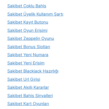
Sakibet Çoklu Bahis
Sakibet Üyelik Kullanım Şartı
Sakibet Kayıt Butonu
Sakibet Oyun Erişimi
Sakibet Zeppelin Oyunu
Sakibet Bonus Slotları
Sakibet Yeni Numara
Sakibet Yeni Erişim
Sakibet Blackjack Hazırlığı
Sakibet Url Girişi
Sakibet Akıllı Kararlar
Sakibet Bahis Sinyalleri
Sakibet Kart Oyunları