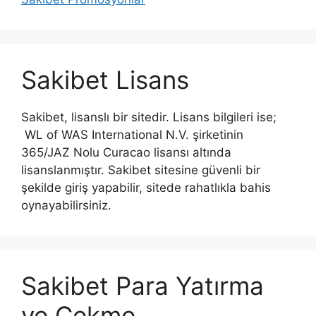
Sakibet Lisans
Sakibet, lisanslı bir sitedir. Lisans bilgileri ise;
WL of WAS International N.V. şirketinin
365/JAZ Nolu Curacao lisansı altında
lisanslanmıştır. Sakibet sitesine güvenli bir
şekilde giriş yapabilir, sitede rahatlıkla bahis
oynayabilirsiniz.
Sakibet Para Yatırma
ve Çekme