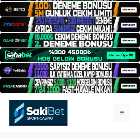
İçeriğe
atla
Menü