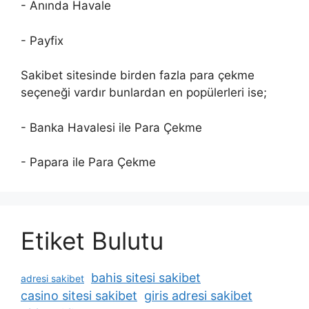
- Anında Havale
- Payfix
Sakibet sitesinde birden fazla para çekme
seçeneği vardır bunlardan en popülerleri ise;
- Banka Havalesi ile Para Çekme
- Papara ile Para Çekme
Etiket Bulutu
bahis sitesi sakibet
adresi sakibet
casino sitesi sakibet
giris adresi sakibet