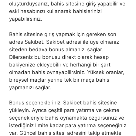
oluşturduysanız, bahis sitesine giriş yapabilir ve
eski hesabınızı kullanarak bahislerinizi
yapabilirsiniz.
Bahis sitesine giriş yapmak için gereken son
adres Sakibet. Sakibet adresi ile üye olmanız
siteden bedava bonus almanızı sağlar.
Dilerseniz bu bonusu direkt olarak hesap
bakiyenize ekleyebilir ve herhangi bir şart
olmadan bahis oynayabilirsiniz. Yüksek oranlar,
bireysel maçlar yerine tek bir maça bahis
yapmanızı sağlar.
Bonus seçeneklerinizi Sakibet bahis sitesine
yükleyin. Ayrıca çeşitli para yatırma ve çekme
seçenekleriyle bahis oynamakta özgürsünüz ve
istediğiniz limite kadar para yatırma seçeneğiniz
var. Güncel bahis sitesi adresini takip etmekte