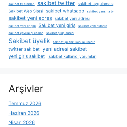
sakibet twitter
sakibet uygulaması
sakibet tv sınırları
sakibet whatsapp
Sakibet Web Sitesi
sakibet yarışma tv
sakibet yeni adres
sakibet yeni adresi
Sakibet yeni giriş
sakibet yeni erişim
sakibet yeni numara
sakibet çevrimiçi casino
sakibet çıkış süreci
Sakibet üyelik
sakibet şu anki konumu nedir
yeni adresi sakibet
twitter sakibet
yeni giris sakibet
sakibet kullanıcı yorumları
Arşivler
Temmuz 2026
Haziran 2026
Nisan 2026