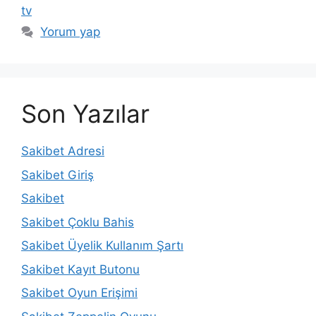
tv
Yorum yap
Son Yazılar
Sakibet Adresi
Sakibet Giriş
Sakibet
Sakibet Çoklu Bahis
Sakibet Üyelik Kullanım Şartı
Sakibet Kayıt Butonu
Sakibet Oyun Erişimi