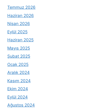
Temmuz 2026
Haziran 2026
Nisan 2026
Eylül 2025
Haziran 2025
Mayıs 2025
Şubat 2025
Ocak 2025
Aralık 2024
Kasım 2024
Ekim 2024
Eylül 2024
Ağustos 2024