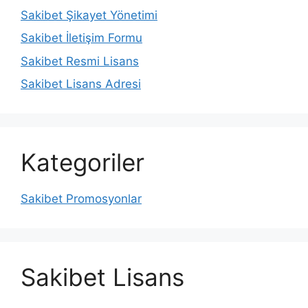
Sakibet Şikayet Yönetimi
Sakibet İletişim Formu
Sakibet Resmi Lisans
Sakibet Lisans Adresi
Kategoriler
Sakibet Promosyonlar
Sakibet Lisans