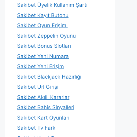
Sakibet Üyelik Kullanım Şartı
Sakibet Kayıt Butonu
Sakibet Oyun Erişimi
Sakibet Zeppelin Oyunu
Sakibet Bonus Slotları
Sakibet Yeni Numara
Sakibet Yeni Erişim
Sakibet Blackjack Hazırlığı
Sakibet Url Girişi
Sakibet Akıllı Kararlar
Sakibet Bahis Sinyalleri
Sakibet Kart Oyunları
Sakibet Tv Farkı