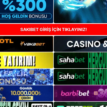
SAKIBET GİRİŞ İÇİN TIKLAYINIZ!