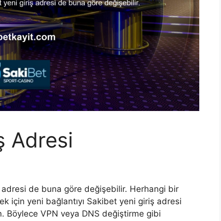
ş Adresi
ş adresi de buna göre değişebilir. Herhangi bir
ek için yeni bağlantıyı Sakibet yeni giriş adresi
nın. Böylece VPN veya DNS değiştirme gibi