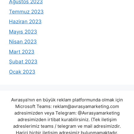
Ağustos 2023
Temmuz 2023
Haziran 2023
Mayıs 2023
Nisan 2023
Mart 2023
Şubat 2023
Ocak 2023
Avrasya'nın en büyük reklam platformunda olmak için
Microsoft Teams:
reklam@avrasyamarketing.com
adresimizden veya Telegram: @Avrasyamarketing
adresimizden irtibat kurabilirsiniz. (Tek iletişim
adreslerimiz teams / telegram ve mail adresimizdir.
Harici hiçbir iletişim adresimiz bulunmamaktadır.