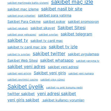
sakibet maç izle
sakibet martingale bahis sistemi
sakibet nasil bir site
sakibet maç izleme
sakibet para yatirma
sakibet oyun şirketleri
Sakibet Para Çekme
sakibet poker
sakibet promosyon
Sakibet Sitesi
sakibet sikayet
sakibet rekabeti
sakibet telegram
sakibet spor yelpazesi
sakibet sınırları
sakibet tv
sakibet tv canli maç
sakibet tv izle
sakibet tv canli maç izle
sakibet twitter
sakibet uygulaması
sakibet tv sınırları
sakibet whatsapp
Sakibet Web Sitesi
sakibet yarışma tv
sakibet yeni adres
sakibet yeni adresi
Sakibet yeni giriş
sakibet yeni erişim
sakibet yeni numara
sakibet çevrimiçi casino
sakibet çıkış süreci
Sakibet üyelik
sakibet şu anki konumu nedir
yeni adresi sakibet
twitter sakibet
yeni giris sakibet
sakibet kullanıcı yorumları