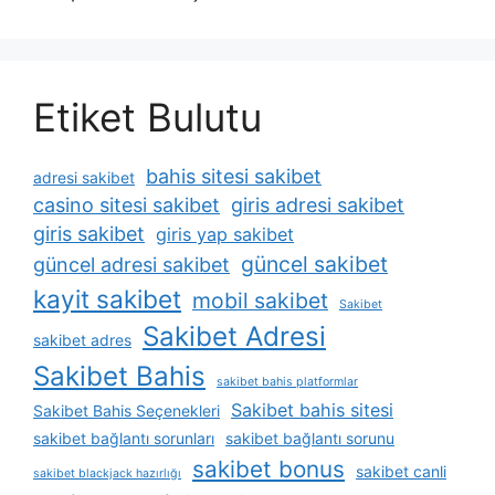
Etiket Bulutu
bahis sitesi sakibet
adresi sakibet
casino sitesi sakibet
giris adresi sakibet
giris sakibet
giris yap sakibet
güncel sakibet
güncel adresi sakibet
kayit sakibet
mobil sakibet
Sakibet
Sakibet Adresi
sakibet adres
Sakibet Bahis
sakibet bahis platformlar
Sakibet bahis sitesi
Sakibet Bahis Seçenekleri
sakibet bağlantı sorunları
sakibet bağlantı sorunu
sakibet bonus
sakibet canli
sakibet blackjack hazırlığı