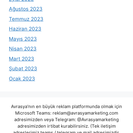
Ağustos 2023
Temmuz 2023
Haziran 2023
Mayıs 2023
Nisan 2023
Mart 2023
Şubat 2023
Ocak 2023
Avrasya'nın en büyük reklam platformunda olmak için
Microsoft Teams:
reklam@avrasyamarketing.com
adresimizden veya Telegram: @Avrasyamarketing
adresimizden irtibat kurabilirsiniz. (Tek iletişim
adreslerimiz teams / telegram ve mail adresimizdir.