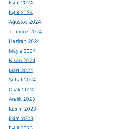
Ekim 2024
Eylül 2024
Ağustos 2024
Temmuz 2024
Haziran 2024
Mayıs 2024
Nisan 2024
Mart 2024
Şubat 2024
Ocak 2024
Aralık 2023
Kasım 2023
Ekim 2023
Eylül 2023