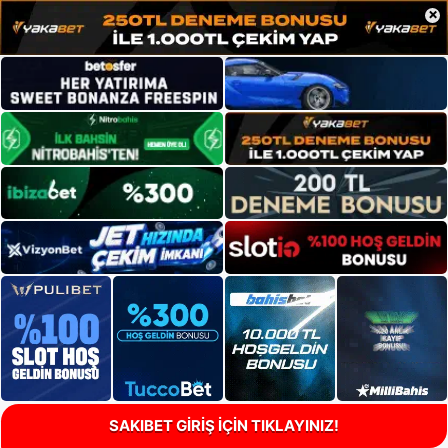
×
SAKIBET GİRİŞ İÇİN TIKLAYINIZ!