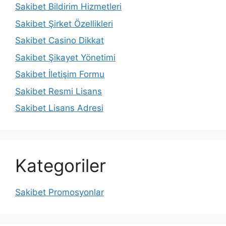
Sakibet Bildirim Hizmetleri
Sakibet Şirket Özellikleri
Sakibet Casino Dikkat
Sakibet Şikayet Yönetimi
Sakibet İletişim Formu
Sakibet Resmi Lisans
Sakibet Lisans Adresi
Kategoriler
Sakibet Promosyonlar