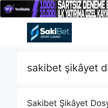
İçeriğe
atla
sakibet şikâyet d
Sakibet Şikâyet Dosy