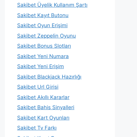
Sakibet Üyelik Kullanım Şartı
Sakibet Kayıt Butonu
Sakibet Oyun Erişimi
Sakibet Zeppelin Oyunu
Sakibet Bonus Slotları
Sakibet Yeni Numara
Sakibet Yeni Erişim
Sakibet Blackjack Hazırlığı
Sakibet Url Girişi
Sakibet Akıllı Kararlar
Sakibet Bahis Sinyalleri
Sakibet Kart Oyunları
Sakibet Tv Farkı