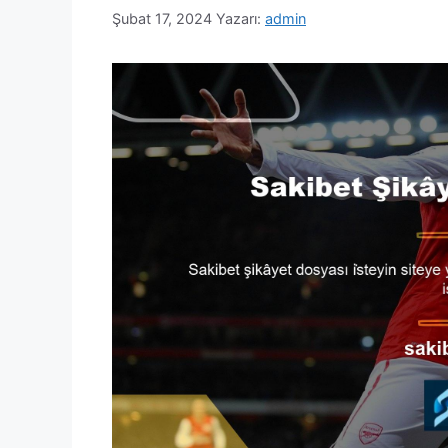
Şubat 17, 2024
Yazarı:
admin